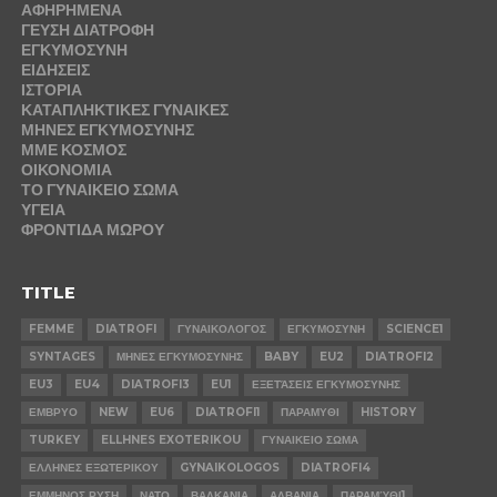
ΑΦΗΡΗΜΕΝΑ
ΓΕΥΣΗ ΔΙΑΤΡΟΦΗ
ΕΓΚΥΜΟΣΥΝΗ
ΕΙΔΗΣΕΙΣ
ΙΣΤΟΡΙΑ
ΚΑΤΑΠΛΗΚΤΙΚΕΣ ΓΥΝΑΙΚΕΣ
ΜΗΝΕΣ ΕΓΚΥΜΟΣΥΝΗΣ
ΜΜΕ ΚΟΣΜΟΣ
ΟΙΚΟΝΟΜΙΑ
ΤΟ ΓΥΝΑΙΚΕΙΟ ΣΩΜΑ
ΥΓΕΙΑ
ΦΡΟΝΤΙΔΑ ΜΩΡΟΥ
TITLE
FEMME
DIATROFI
ΓΥΝΑΙΚΟΛΟΓΟΣ
ΕΓΚΥΜΟΣΥΝΗ
SCIENCE1
SYNTAGES
ΜΗΝΕΣ ΕΓΚΥΜΟΣΥΝΗΣ
BABY
EU2
DIATROFI2
EU3
EU4
DIATROFI3
EU1
ΕΞΕΤΆΣΕΙΣ ΕΓΚΥΜΟΣΥΝΗΣ
ΕΜΒΡΥΟ
NEW
EU6
DIATROFI1
ΠΑΡΑΜΥΘΙ
HISTORY
TURKEY
ELLHNES EXOTERIKOU
ΓΥΝΑΙΚΕΙΟ ΣΩΜΑ
ΕΛΛΗΝΕΣ ΕΞΩΤΕΡΙΚΟΥ
GYNAIKOLOGOS
DIATROFI4
ΕΜΜΗΝΟΣ ΡΥΣΗ
ΝΑΤΟ
ΒΑΛΚΑΝΙΑ
ΑΛΒΑΝΙΑ
ΠΑΡΑΜΎΘΙ1