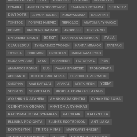
ΓΥΝΑΙΚΑ
ΑΝΝΕΤΑ ΠΡΟΒΟΠΟΥΛΟΥ
ΕΛΛΗΝΙΚΟ ΚΟΣΜΗΜΑ
SCIENCE2
DIATROFI5
ΔΗΜΟΨΉΦΙΣΜΑ
ΚΟΝΔΥΛΩΜΑΤΑ
ΚΑΙΣΑΡΙΚΗ
ΤΟΚΕΤΟΣ
ΓΟΝΙΜΕΣ ΗΜΕΡΕΣ
ΠΕΡΙΟΔΟΣ
ΑΝΑΤΟΜΙΑ ΓΥΝΑΙΚΑΣ
ΚΟΣΜΟΣ
ΗΝΩΜΕΝΟ ΒΑΣΙΛΕΙΟ
ΑΡΘΡΟ 50
ΤΕΡΕΖΑ ΜΕΙ
ΕΥΡΩΠΑΙΚΗ ΕΝΩΣΗ
BREXIT
ΕΛΛΗΝΙΚΑ ΚΟΣΜΗΜΑΤΑ
ITALIA
CEAUSESCU
ΣΥΝΔΥΑΣΜΟΣ ΤΡΟΦΩΝ
ΚΑΝΤΙΛ ΜΠΑΛΟΧ
ΤΑΠΕΡΑΚΙ
ΤΟΥΡΚΙΑ
ΠΟΚΕΜΟΝ
ΕΡΝΤΟΓΑΝ
ΜΑΡΜΕΛΑΔΑ ΣΥΚΟ
ΜΙΣΕΛ ΟΜΠΑΜΑ
ΣΥΚΟ
ΚΡΑΝΜΠΕΡΙ
ΠΙΣΤΟΡΙΟΥΣ
ΡΙΒΑ
ΔΗΜΑΡΧΟΣ ΡΩΜΗΣ
EU5
ΓΑΛΛΙΑ ΕΠΙΘΕΣΕΙΣ
ΤΡΟΜΟΚΡΑΤΙΑ
ΑΒΟΚΑΝΤΟ
ΚΟΣΤΟΣ ΖΩΗΣ ΑΓΓΛΙΑ
ΠΕΡΙΠΟΙΗΣΗ ΔΕΡΜΑΤΟΣ
ΟΜΟΡΦΙΑ
ΛΑΔΙ ΚΑΡΥΔΑΣ
ΑΡΑΚΆΣ
ΜΠΙΓΚ ΜΠΕΝ
YGEIA1
SEISMOS
SERVETALIS
BIOPSIA XORIAKHS LAXNHS
AYXENIKH DIAFANEIA
AMNIOPARAKENTISI
GYNAIKEIO SOMA
GENNHTIKA ORGANA
ANATOMIA GYNAIKAS
PAGOSMIA IMERA GYNAIKAS
KALOKAIRI
KALLYNTIKA
ELLINIKA PROIONTA
ELLINES EXOTERIKOU
ANTILIAKA
EGYMOSYNH
TRITOS MINAS
ΜΆΡΓΚΑΡΕΤ ΘΆΤΣΕΡ