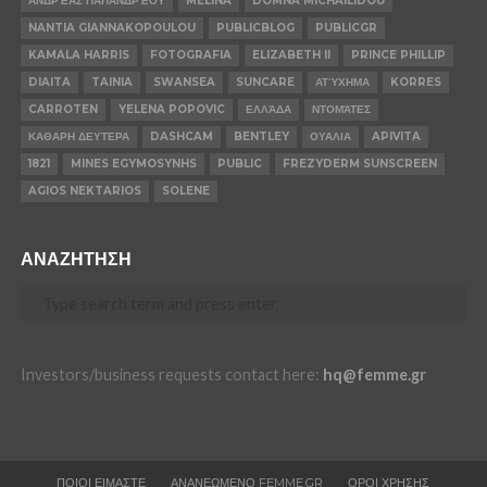
ΑΝΔΡΈΑΣ ΠΑΠΑΝΔΡΈΟΥ
MELINA
DOMNA MICHAILIDOU
NANTIA GIANNAKOPOULOU
PUBLICBLOG
PUBLICGR
KAMALA HARRIS
FOTOGRAFIA
ELIZABETH II
PRINCE PHILLIP
DIAITA
TAINIA
SWANSEA
SUNCARE
ΑΤΎΧΗΜΑ
KORRES
CARROTEN
YELENA POPOVIC
ΕΛΛΆΔΑ
ΝΤΟΜΆΤΕΣ
ΚΑΘΑΡΗ ΔΕΥΤΕΡΑ
DASHCAM
BENTLEY
ΟΥΑΛΙΑ
APIVITA
1821
MINES EGYMOSYNHS
PUBLIC
FREZYDERM SUNSCREEN
AGIOS NEKTARIOS
SOLENE
ΑΝΑΖΗΤΗΣΗ
Investors/business requests contact here:
hq@femme.gr
ΠΟΙΟΙ ΕΙΜΑΣΤΕ
ΑΝΑΝΕΩΜΕΝΟ FEMME.GR
ΟΡΟΙ ΧΡΗΣΗΣ