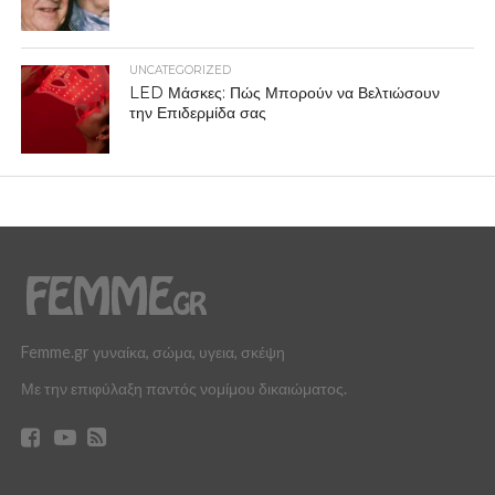
UNCATEGORIZED
LED Μάσκες: Πώς Μπορούν να Βελτιώσουν
την Επιδερμίδα σας
Femme.gr γυναίκα, σώμα, υγεια, σκέψη
Με την επιφύλαξη παντός νομίμου δικαιώματος.