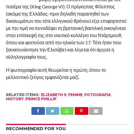
πατέρα της (King George VI). Ο πρίγκηπας Φίλιππος
(ακόμα της Ελλάδας-πριν δηλαδή παραιτηθεί των
δικαιωμάτων του τότε ελληνικού θρόνου) είχε επιφορτιστεί
με την τιμή να συνοδέψει τη βρετανική βασιλική οικογένεια
στην επίσκεψή της στο ναυτικό κολλέγιο του Ντάρτμουθ,
όπου και φοιτούσε από την ηλικία των 17. Τότε ήταν που
ξανασυνάντησε την Ελισάβετ και λέγεται ότι άρχισε η
αλληλογραφία τους.
Η φωτογραφία αυτή θεωρείται η πρώτη, όπου το
μελλοντικό ζεύγος εμφανίζεται μαζί.
RELATED ITEMS:
ELIZABETH II
,
FEMME
,
FOTOGRAFIA
,
HISTORY
,
PRINCE PHILLIP
RECOMMENDED FOR YOU