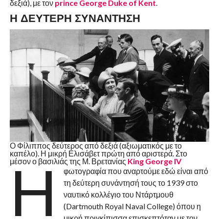
δεξιά), με τον
prince George Duke of Kent
.
Η ΔΕΥΤΕΡΗ ΣΥΝΑΝΤΗΣΗ
Ο Φίλιππος δεύτερος από δεξιά (αξιωματικός με το
καπέλο). Η μικρή Ελισάβετ πρώτη από αριστερά. Στο
Η
μέσον ο βασιλιάς της Μ. Βρετανίας
King George IV
φωτογραφία που αναρτούμε εδώ είναι από
τη δεύτερη συνάντησή τους το 1939 στο
ναυτικό κολλέγιο του Ντάρτμουθ
(Dartmouth Royal Naval College) όπου η
μικρή πριγκίπισσα επισκεπτόταν με τον