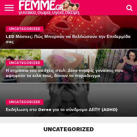
ΕΙΔΗΣΕΙΣ
ΜΜΕ
ΟΙΚΟΝΟΜΙΑ
ΓΕΥΣΗ
ΥΓΕΙΑ
ΚΑΤΑΠΛΗΚΤΙΚΕΣ
ΕΓΚΥΜΟΣΥΝΗ
ΤΟ
ΦΡΟΝΤΙΔΑ
UNCATEGORIZED
ΚΟΣΜΟΣ
ΔΙΑΤΡΟΦΗ
ΓΥΝΑΙΚΕΣ
ΓΥΝΑΙΚΕΙΟ
ΜΩΡΟΥ
ΣΩΜΑ
LED Μάσκες: Πώς Μπορούν να Βελτιώσουν την Επιδερμίδα
σας
UNCATEGORIZED
Η σημασία του να έχεις στυλ: Δέκα κομψές γυναίκες που
αψηφούν τα κιλά τους, δίνουν το παράδειγμα
UNCATEGORIZED
Εκδήλωση στο Deree για το σύνδρομο ΔΕΠΥ (ADHD)
UNCATEGORIZED