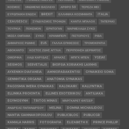
ΚΟΣΜΟΣ
ΗΝΩΜΕΝΟ ΒΑΣΙΛΕΙΟ
ΑΡΘΡΟ 50
ΤΕΡΕΖΑ ΜΕΙ
ΕΥΡΩΠΑΙΚΗ ΕΝΩΣΗ
BREXIT
ΕΛΛΗΝΙΚΑ ΚΟΣΜΗΜΑΤΑ
ITALIA
CEAUSESCU
ΣΥΝΔΥΑΣΜΟΣ ΤΡΟΦΩΝ
ΚΑΝΤΙΛ ΜΠΑΛΟΧ
ΤΑΠΕΡΑΚΙ
ΤΟΥΡΚΙΑ
ΠΟΚΕΜΟΝ
ΕΡΝΤΟΓΑΝ
ΜΑΡΜΕΛΑΔΑ ΣΥΚΟ
ΜΙΣΕΛ ΟΜΠΑΜΑ
ΣΥΚΟ
ΚΡΑΝΜΠΕΡΙ
ΠΙΣΤΟΡΙΟΥΣ
ΡΙΒΑ
ΔΗΜΑΡΧΟΣ ΡΩΜΗΣ
EU5
ΓΑΛΛΙΑ ΕΠΙΘΕΣΕΙΣ
ΤΡΟΜΟΚΡΑΤΙΑ
ΑΒΟΚΑΝΤΟ
ΚΟΣΤΟΣ ΖΩΗΣ ΑΓΓΛΙΑ
ΠΕΡΙΠΟΙΗΣΗ ΔΕΡΜΑΤΟΣ
ΟΜΟΡΦΙΑ
ΛΑΔΙ ΚΑΡΥΔΑΣ
ΑΡΑΚΆΣ
ΜΠΙΓΚ ΜΠΕΝ
YGEIA1
SEISMOS
SERVETALIS
BIOPSIA XORIAKHS LAXNHS
AYXENIKH DIAFANEIA
AMNIOPARAKENTISI
GYNAIKEIO SOMA
GENNHTIKA ORGANA
ANATOMIA GYNAIKAS
PAGOSMIA IMERA GYNAIKAS
KALOKAIRI
KALLYNTIKA
ELLINIKA PROIONTA
ELLINES EXOTERIKOU
ANTILIAKA
EGYMOSYNH
TRITOS MINAS
ΜΆΡΓΚΑΡΕΤ ΘΆΤΣΕΡ
ΑΝΔΡΈΑΣ ΠΑΠΑΝΔΡΈΟΥ
MELINA
DOMNA MICHAILIDOU
NANTIA GIANNAKOPOULOU
PUBLICBLOG
PUBLICGR
KAMALA HARRIS
FOTOGRAFIA
ELIZABETH II
PRINCE PHILLIP