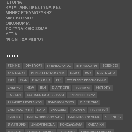
ΙΣΤΟΡΙΑ
ΚΑΤΑΠΛΗΚΤΙΚΕΣ ΓΥΝΑΙΚΕΣ
ΜΗΝΕΣ ΕΓΚΥΜΟΣΥΝΗΣ
ΜΜΕ ΚΟΣΜΟΣ
ΟΙΚΟΝΟΜΙΑ
ΤΟ ΓΥΝΑΙΚΕΙΟ ΣΩΜΑ
ΥΓΕΙΑ
ΦΡΟΝΤΙΔΑ ΜΩΡΟΥ
TITLE
FEMME
DIATROFI
ΓΥΝΑΙΚΟΛΟΓΟΣ
ΕΓΚΥΜΟΣΥΝΗ
SCIENCE1
SYNTAGES
ΜΗΝΕΣ ΕΓΚΥΜΟΣΥΝΗΣ
BABY
EU2
DIATROFI2
EU3
EU4
DIATROFI3
EU1
ΕΞΕΤΆΣΕΙΣ ΕΓΚΥΜΟΣΥΝΗΣ
ΕΜΒΡΥΟ
NEW
EU6
DIATROFI1
ΠΑΡΑΜΥΘΙ
HISTORY
TURKEY
ELLHNES EXOTERIKOU
ΓΥΝΑΙΚΕΙΟ ΣΩΜΑ
ΕΛΛΗΝΕΣ ΕΞΩΤΕΡΙΚΟΥ
GYNAIKOLOGOS
DIATROFI4
ΕΜΜΗΝΟΣ ΡΥΣΗ
ΝΑΤΟ
ΒΑΛΚΑΝΙΑ
ΑΛΒΑΝΙΑ
ΠΑΡΑΜΎΘΙ1
ΓΥΝΑΙΚΑ
ΑΝΝΕΤΑ ΠΡΟΒΟΠΟΥΛΟΥ
ΕΛΛΗΝΙΚΟ ΚΟΣΜΗΜΑ
SCIENCE2
DIATROFI5
ΔΗΜΟΨΉΦΙΣΜΑ
ΚΟΝΔΥΛΩΜΑΤΑ
ΚΑΙΣΑΡΙΚΗ
ΤΟΚΕΤΟΣ
ΓΟΝΙΜΕΣ ΗΜΕΡΕΣ
ΠΕΡΙΟΔΟΣ
ΑΝΑΤΟΜΙΑ ΓΥΝΑΙΚΑΣ