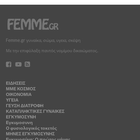
Femme.gr γυναίκα, σώμα, υγεια, σκέψη
Με την επιφύλαξη παντός νομίμου δικαιώματος.
ΕΙΔΗΣΕΙΣ
ΜΜΕ ΚΟΣΜΟΣ
ΟΙΚΟΝΟΜΙΑ
ΥΓΕΙΑ
ΓΕΥΣΗ ΔΙΑΤΡΟΦΗ
ΚΑΤΑΠΛΗΚΤΙΚΕΣ ΓΥΝΑΙΚΕΣ
ΕΓΚΥΜΟΣΥΝΗ
Εγκυμοσυνη
Ο φυσιολογικός τοκετός
ΜΗΝΕΣ ΕΓΚΥΜΟΣΥΝΗΣ
Εγκυμοσύνη: Ο πρώτος μήνας