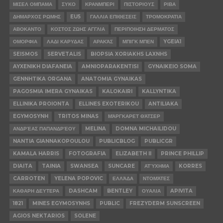
ΜΙΣΕΛ ΟΜΠΑΜΑ
ΣΥΚΟ
ΚΡΑΝΜΠΕΡΙ
ΠΙΣΤΟΡΙΟΥΣ
ΡΙΒΑ
ΔΗΜΑΡΧΟΣ ΡΩΜΗΣ
EU5
ΓΑΛΛΙΑ ΕΠΙΘΕΣΕΙΣ
ΤΡΟΜΟΚΡΑΤΙΑ
ΑΒΟΚΑΝΤΟ
ΚΟΣΤΟΣ ΖΩΗΣ ΑΓΓΛΙΑ
ΠΕΡΙΠΟΙΗΣΗ ΔΕΡΜΑΤΟΣ
ΟΜΟΡΦΙΑ
ΛΑΔΙ ΚΑΡΥΔΑΣ
ΑΡΑΚΆΣ
ΜΠΙΓΚ ΜΠΕΝ
YGEIA1
SEISMOS
SERVETALIS
BIOPSIA XORIAKHS LAXNHS
AYXENIKH DIAFANEIA
AMNIOPARAKENTISI
GYNAIKEIO SOMA
GENNHTIKA ORGANA
ANATOMIA GYNAIKAS
PAGOSMIA IMERA GYNAIKAS
KALOKAIRI
KALLYNTIKA
ELLINIKA PROIONTA
ELLINES EXOTERIKOU
ANTILIAKA
EGYMOSYNH
TRITOS MINAS
ΜΆΡΓΚΑΡΕΤ ΘΆΤΣΕΡ
ΑΝΔΡΈΑΣ ΠΑΠΑΝΔΡΈΟΥ
MELINA
DOMNA MICHAILIDOU
NANTIA GIANNAKOPOULOU
PUBLICBLOG
PUBLICGR
KAMALA HARRIS
FOTOGRAFIA
ELIZABETH II
PRINCE PHILLIP
DIAITA
TAINIA
SWANSEA
SUNCARE
ΑΤΎΧΗΜΑ
KORRES
CARROTEN
YELENA POPOVIC
ΕΛΛΆΔΑ
ΝΤΟΜΆΤΕΣ
ΚΑΘΑΡΗ ΔΕΥΤΕΡΑ
DASHCAM
BENTLEY
ΟΥΑΛΙΑ
APIVITA
1821
MINES EGYMOSYNHS
PUBLIC
FREZYDERM SUNSCREEN
AGIOS NEKTARIOS
SOLENE