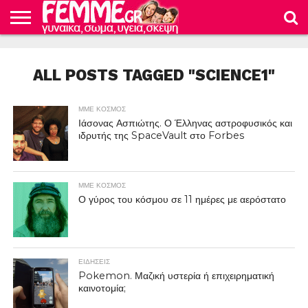
ΕΙΔΗΣΕΙΣ
ΜΜΕ
ΟΙΚΟΝΟΜΙΑ
ΓΕΥΣΗ
ΥΓΕΙΑ
ΚΑΤΑΠΛΗΚΤΙΚΕΣ
ΕΓΚΥΜΟΣΥΝΗ
ΤΟ
ΦΡΟΝΤΙΔΑ
ΚΟΣΜΟΣ
ΔΙΑΤΡΟΦΗ
ΓΥΝΑΙΚΕΣ
ΓΥΝΑΙΚΕΙΟ
ΜΩΡΟΥ
ALL POSTS TAGGED "SCIENCE1"
ΣΩΜΑ
ΜΜΕ ΚΟΣΜΟΣ
Ιάσονας Ασπιώτης. Ο Έλληνας αστροφυσικός και
ιδρυτής της SpaceVault στο Forbes
ΜΜΕ ΚΟΣΜΟΣ
Ο γύρος του κόσμου σε 11 ημέρες με αερόστατο
ΕΙΔΗΣΕΙΣ
Pokemon. Μαζική υστερία ή επιχειρηματική
καινοτομία;