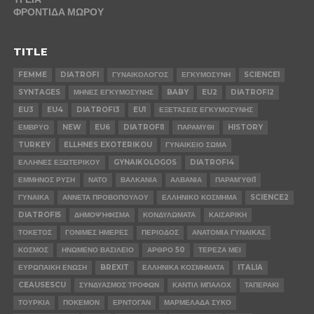
ΦΡΟΝΤΙΔΑ ΜΩΡΟΥ
TITLE
FEMME
DIATROFI
ΓΥΝΑΙΚΟΛΟΓΟΣ
ΕΓΚΥΜΟΣΥΝΗ
SCIENCE1
SYNTAGES
ΜΗΝΕΣ ΕΓΚΥΜΟΣΥΝΗΣ
BABY
EU2
DIATROFI2
EU3
EU4
DIATROFI3
EU1
ΕΞΕΤΆΣΕΙΣ ΕΓΚΥΜΟΣΥΝΗΣ
ΕΜΒΡΥΟ
NEW
EU6
DIATROFI1
ΠΑΡΑΜΥΘΙ
HISTORY
TURKEY
ELLHNES EXOTERIKOU
ΓΥΝΑΙΚΕΙΟ ΣΩΜΑ
ΕΛΛΗΝΕΣ ΕΞΩΤΕΡΙΚΟΥ
GYNAIKOLOGOS
DIATROFI4
ΕΜΜΗΝΟΣ ΡΥΣΗ
ΝΑΤΟ
ΒΑΛΚΑΝΙΑ
ΑΛΒΑΝΙΑ
ΠΑΡΑΜΎΘΙ1
ΓΥΝΑΙΚΑ
ΑΝΝΕΤΑ ΠΡΟΒΟΠΟΥΛΟΥ
ΕΛΛΗΝΙΚΟ ΚΟΣΜΗΜΑ
SCIENCE2
DIATROFI5
ΔΗΜΟΨΉΦΙΣΜΑ
ΚΟΝΔΥΛΩΜΑΤΑ
ΚΑΙΣΑΡΙΚΗ
ΤΟΚΕΤΟΣ
ΓΟΝΙΜΕΣ ΗΜΕΡΕΣ
ΠΕΡΙΟΔΟΣ
ΑΝΑΤΟΜΙΑ ΓΥΝΑΙΚΑΣ
ΚΟΣΜΟΣ
ΗΝΩΜΕΝΟ ΒΑΣΙΛΕΙΟ
ΑΡΘΡΟ 50
ΤΕΡΕΖΑ ΜΕΙ
ΕΥΡΩΠΑΙΚΗ ΕΝΩΣΗ
BREXIT
ΕΛΛΗΝΙΚΑ ΚΟΣΜΗΜΑΤΑ
ITALIA
CEAUSESCU
ΣΥΝΔΥΑΣΜΟΣ ΤΡΟΦΩΝ
ΚΑΝΤΙΛ ΜΠΑΛΟΧ
ΤΑΠΕΡΑΚΙ
ΤΟΥΡΚΙΑ
ΠΟΚΕΜΟΝ
ΕΡΝΤΟΓΑΝ
ΜΑΡΜΕΛΑΔΑ ΣΥΚΟ