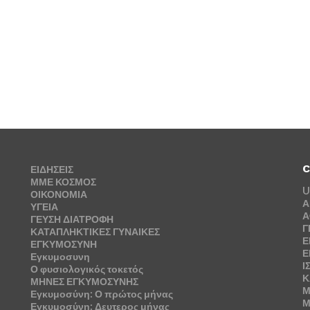
C
ΕΙΔΗΣΕΙΣ
ΜΜΕ ΚΟΣΜΟΣ
U
ΟΙΚΟΝΟΜΙΑ
Α
ΥΓΕΙΑ
Α
ΓΕΥΣΗ ΔΙΑΤΡΟΦΗ
Γ
ΚΑΤΑΠΛΗΚΤΙΚΕΣ ΓΥΝΑΙΚΕΣ
Ε
ΕΓΚΥΜΟΣΥΝΗ
Ε
Εγκυμοσυνη
Ι
Ο φυσιολογικός τοκετός
Κ
ΜΗΝΕΣ ΕΓΚΥΜΟΣΥΝΗΣ
Μ
Εγκυμοσύνη: Ο πρώτος μήνας
Μ
Εγκυμοσύνη: Δευτερος μήνας