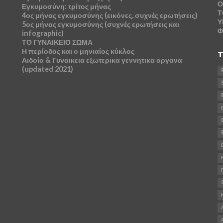
Ο
Εγκυμοσύνη: τρίτος μήνας
Τ
4ος μήνας εγκυμοσύνης (εικόνες, συχνές ερωτήσεις)
Υ
5ος μήνας εγκυμοσύνης (συχνές ερωτήσεις και
Φ
infographic)
ΤΟ ΓΥΝΑΙΚΕΙΟ ΣΩΜΑ
Η περίοδος και ο μηνιαίος κύκλος
T
Αιδοίο & Γυναικεια εξωτερικα γεννητικα οργανα
(updated 2021)