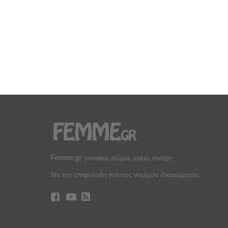
Femme.gr γυναίκα, σώμα, υγεια, σκέψη
Με την επιφύλαξη παντός νομίμου δικαιώματος.