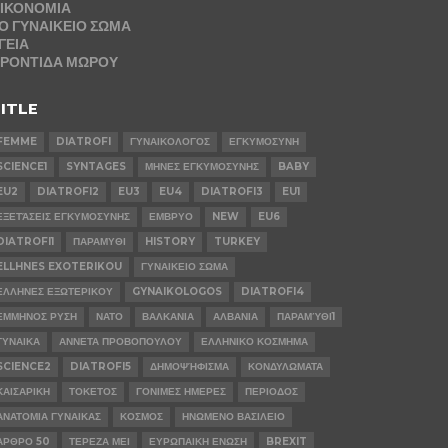
ΙΚΟΝΟΜΙΑ
Ο ΓΥΝΑΙΚΕΙΟ ΣΩΜΑ
ΓΕΙΑ
ΡΟΝΤΙΔΑ ΜΩΡΟΥ
ITLE
FEMME
DIATROFI
ΓΥΝΑΙΚΟΛΟΓΟΣ
ΕΓΚΥΜΟΣΥΝΗ
SCIENCE1
SYNTAGES
ΜΗΝΕΣ ΕΓΚΥΜΟΣΥΝΗΣ
BABY
EU2
DIATROFI2
EU3
EU4
DIATROFI3
EU1
ΕΞΕΤΆΣΕΙΣ ΕΓΚΥΜΟΣΥΝΗΣ
ΕΜΒΡΥΟ
NEW
EU6
DIATROFI1
ΠΑΡΑΜΥΘΙ
HISTORY
TURKEY
ELLHNES EXOTERIKOU
ΓΥΝΑΙΚΕΙΟ ΣΩΜΑ
ΕΛΛΗΝΕΣ ΕΞΩΤΕΡΙΚΟΥ
GYNAIKOLOGOS
DIATROFI4
ΕΜΜΗΝΟΣ ΡΥΣΗ
ΝΑΤΟ
ΒΑΛΚΑΝΙΑ
ΑΛΒΑΝΙΑ
ΠΑΡΑΜΎΘΙ1
ΓΥΝΑΙΚΑ
ΑΝΝΕΤΑ ΠΡΟΒΟΠΟΥΛΟΥ
ΕΛΛΗΝΙΚΟ ΚΟΣΜΗΜΑ
SCIENCE2
DIATROFI5
ΔΗΜΟΨΉΦΙΣΜΑ
ΚΟΝΔΥΛΩΜΑΤΑ
ΚΑΙΣΑΡΙΚΗ
ΤΟΚΕΤΟΣ
ΓΟΝΙΜΕΣ ΗΜΕΡΕΣ
ΠΕΡΙΟΔΟΣ
ΑΝΑΤΟΜΙΑ ΓΥΝΑΙΚΑΣ
ΚΟΣΜΟΣ
ΗΝΩΜΕΝΟ ΒΑΣΙΛΕΙΟ
ΑΡΘΡΟ 50
ΤΕΡΕΖΑ ΜΕΙ
ΕΥΡΩΠΑΙΚΗ ΕΝΩΣΗ
BREXIT