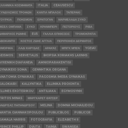
ΕΛΛΗΝΙΚΑ ΚΟΣΜΗΜΑΤΑ
ITALIA
CEAUSESCU
ΣΥΝΔΥΑΣΜΟΣ ΤΡΟΦΩΝ
ΚΑΝΤΙΛ ΜΠΑΛΟΧ
ΤΑΠΕΡΑΚΙ
ΤΟΥΡΚΙΑ
ΠΟΚΕΜΟΝ
ΕΡΝΤΟΓΑΝ
ΜΑΡΜΕΛΑΔΑ ΣΥΚΟ
ΜΙΣΕΛ ΟΜΠΑΜΑ
ΣΥΚΟ
ΚΡΑΝΜΠΕΡΙ
ΠΙΣΤΟΡΙΟΥΣ
ΡΙΒΑ
ΔΗΜΑΡΧΟΣ ΡΩΜΗΣ
EU5
ΓΑΛΛΙΑ ΕΠΙΘΕΣΕΙΣ
ΤΡΟΜΟΚΡΑΤΙΑ
ΑΒΟΚΑΝΤΟ
ΚΟΣΤΟΣ ΖΩΗΣ ΑΓΓΛΙΑ
ΠΕΡΙΠΟΙΗΣΗ ΔΕΡΜΑΤΟΣ
ΟΜΟΡΦΙΑ
ΛΑΔΙ ΚΑΡΥΔΑΣ
ΑΡΑΚΆΣ
ΜΠΙΓΚ ΜΠΕΝ
YGEIA1
SEISMOS
SERVETALIS
BIOPSIA XORIAKHS LAXNHS
AYXENIKH DIAFANEIA
AMNIOPARAKENTISI
GYNAIKEIO SOMA
GENNHTIKA ORGANA
ANATOMIA GYNAIKAS
PAGOSMIA IMERA GYNAIKAS
KALOKAIRI
KALLYNTIKA
ELLINIKA PROIONTA
ELLINES EXOTERIKOU
ANTILIAKA
EGYMOSYNH
TRITOS MINAS
ΜΆΡΓΚΑΡΕΤ ΘΆΤΣΕΡ
ΑΝΔΡΈΑΣ ΠΑΠΑΝΔΡΈΟΥ
MELINA
DOMNA MICHAILIDOU
NANTIA GIANNAKOPOULOU
PUBLICBLOG
PUBLICGR
KAMALA HARRIS
FOTOGRAFIA
ELIZABETH II
PRINCE PHILLIP
DIAITA
TAINIA
SWANSEA