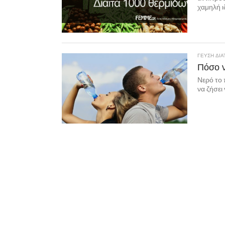
χαμηλή ιδ
ΓΕΥΣΗ ΔΙ
Πόσο ν
Νερό το 
να ζήσει