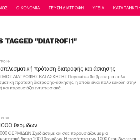
ΜΟΣ
ΟΙΚΟΝΟΜΙΑ
ΓΕΥΣΗ ΔΙΑΤΡΟΦΗ
ΥΓΕΙΑ
ΚΑΤΑΠΛΗΚΤΙ
S TAGGED "DIATROFI1"
ΑΤΡΟΦΗ
οτελεσματική πρόταση διατροφής και άσκησης
ΜΟΣ ΔΙΑΤΡΟΦΗΣ ΚΑΙ ΑΣΚΗΣΗΣ Παρακάτω θα βρείτε μια πολύ
ματική πρόταση διατροφής-άσκησης, η οποία είναι πολύ εύκολη στην
 και παρουσιάζει εντυπωσιακά...
ΑΤΡΟΦΗ
 1000 θερμιδων
1000 ΘΕΡΜΙΔΩΝ Σχεδιάσαμε και σας παρουσιάζουμε μια
ωπευτική διαιτα 1000 θερμιδων. Η ποσότητα των 1000 θερμίδων είναι