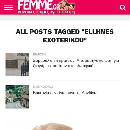
ΕΙΔΗΣΕΙΣ
ΜΜΕ
ΟΙΚΟΝΟΜΙΑ
ΓΕΥΣΗ
ΥΓΕΙΑ
ΚΑΤΑΠΛΗΚΤΙΚΕΣ
ΕΓΚΥΜΟΣΥΝΗ
ΤΟ
ΦΡΟΝΤΙΔΑ
ΚΟΣΜΟΣ
ΔΙΑΤΡΟΦΗ
ΓΥΝΑΙΚΕΣ
ΓΥΝΑΙΚΕΙΟ
ΜΩΡΟΥ
ALL POSTS TAGGED "ELLHNES
ΣΩΜΑ
EXOTERIKOU"
ΕΙΔΗΣΕΙΣ
Συμβούλιο επικρατείας: Απόφαση-δικαίωση για
ζευγάρια που ζουν στο εξωτερικό.
ΜΜΕ ΚΟΣΜΟΣ
Βρετανία δεν είναι μόνο το Λονδίνο