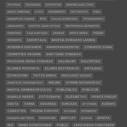
ΤΟΥΡΚΙΑ
ΠΟΚΕΜΟΝ
ΕΡΝΤΟΓΑΝ
ΜΑΡΜΕΛΑΔΑ ΣΥΚΟ
ΜΙΣΕΛ ΟΜΠΑΜΑ
ΣΥΚΟ
ΚΡΑΝΜΠΕΡΙ
ΠΙΣΤΟΡΙΟΥΣ
ΡΙΒΑ
ΔΗΜΑΡΧΟΣ ΡΩΜΗΣ
EU5
ΓΑΛΛΙΑ ΕΠΙΘΕΣΕΙΣ
ΤΡΟΜΟΚΡΑΤΙΑ
ΑΒΟΚΑΝΤΟ
ΚΟΣΤΟΣ ΖΩΗΣ ΑΓΓΛΙΑ
ΠΕΡΙΠΟΙΗΣΗ ΔΕΡΜΑΤΟΣ
ΟΜΟΡΦΙΑ
ΛΑΔΙ ΚΑΡΥΔΑΣ
ΑΡΑΚΆΣ
ΜΠΙΓΚ ΜΠΕΝ
YGEIA1
SEISMOS
SERVETALIS
BIOPSIA XORIAKHS LAXNHS
AYXENIKH DIAFANEIA
AMNIOPARAKENTISI
GYNAIKEIO SOMA
GENNHTIKA ORGANA
ANATOMIA GYNAIKAS
PAGOSMIA IMERA GYNAIKAS
KALOKAIRI
KALLYNTIKA
ELLINIKA PROIONTA
ELLINES EXOTERIKOU
ANTILIAKA
EGYMOSYNH
TRITOS MINAS
ΜΆΡΓΚΑΡΕΤ ΘΆΤΣΕΡ
ΑΝΔΡΈΑΣ ΠΑΠΑΝΔΡΈΟΥ
MELINA
DOMNA MICHAILIDOU
NANTIA GIANNAKOPOULOU
PUBLICBLOG
PUBLICGR
KAMALA HARRIS
FOTOGRAFIA
ELIZABETH II
PRINCE PHILLIP
DIAITA
TAINIA
SWANSEA
SUNCARE
ΑΤΎΧΗΜΑ
KORRES
CARROTEN
YELENA POPOVIC
ΕΛΛΆΔΑ
ΝΤΟΜΆΤΕΣ
ΚΑΘΑΡΗ ΔΕΥΤΕΡΑ
DASHCAM
BENTLEY
ΟΥΑΛΙΑ
APIVITA
1821
MINES EGYMOSYNHS
PUBLIC
FREZYDERM SUNSCREEN