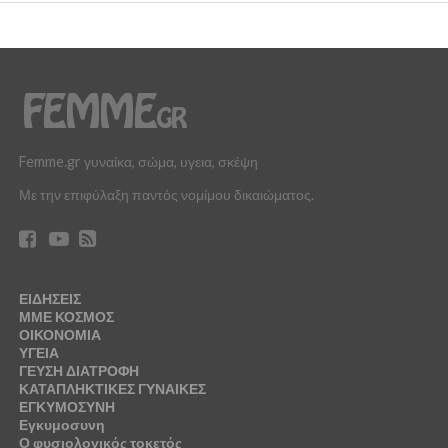
Femme.gr γυναίκα, σώμα, υγεια, σκέψη
Με την επιφύλαξη παντός νομίμου δικαιώματος.
ΕΙΔΗΣΕΙΣ
ΜΜΕ ΚΟΣΜΟΣ
ΟΙΚΟΝΟΜΙΑ
ΥΓΕΙΑ
ΓΕΥΣΗ ΔΙΑΤΡΟΦΗ
ΚΑΤΑΠΛΗΚΤΙΚΕΣ ΓΥΝΑΙΚΕΣ
ΕΓΚΥΜΟΣΥΝΗ
Εγκυμοσυνη
Ο φυσιολογικός τοκετός