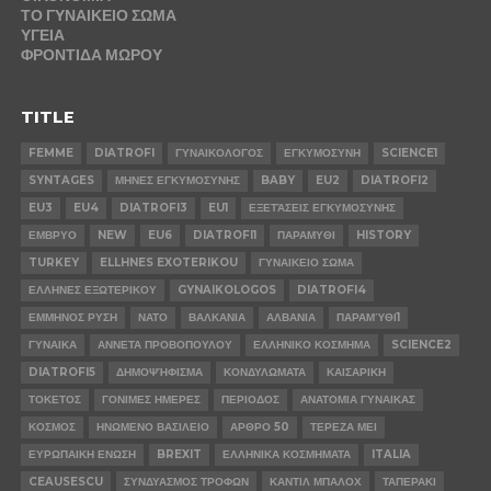
ΤΟ ΓΥΝΑΙΚΕΙΟ ΣΩΜΑ
ΥΓΕΙΑ
ΦΡΟΝΤΙΔΑ ΜΩΡΟΥ
TITLE
FEMME
DIATROFI
ΓΥΝΑΙΚΟΛΟΓΟΣ
ΕΓΚΥΜΟΣΥΝΗ
SCIENCE1
SYNTAGES
ΜΗΝΕΣ ΕΓΚΥΜΟΣΥΝΗΣ
BABY
EU2
DIATROFI2
EU3
EU4
DIATROFI3
EU1
ΕΞΕΤΆΣΕΙΣ ΕΓΚΥΜΟΣΥΝΗΣ
ΕΜΒΡΥΟ
NEW
EU6
DIATROFI1
ΠΑΡΑΜΥΘΙ
HISTORY
TURKEY
ELLHNES EXOTERIKOU
ΓΥΝΑΙΚΕΙΟ ΣΩΜΑ
ΕΛΛΗΝΕΣ ΕΞΩΤΕΡΙΚΟΥ
GYNAIKOLOGOS
DIATROFI4
ΕΜΜΗΝΟΣ ΡΥΣΗ
ΝΑΤΟ
ΒΑΛΚΑΝΙΑ
ΑΛΒΑΝΙΑ
ΠΑΡΑΜΎΘΙ1
ΓΥΝΑΙΚΑ
ΑΝΝΕΤΑ ΠΡΟΒΟΠΟΥΛΟΥ
ΕΛΛΗΝΙΚΟ ΚΟΣΜΗΜΑ
SCIENCE2
DIATROFI5
ΔΗΜΟΨΉΦΙΣΜΑ
ΚΟΝΔΥΛΩΜΑΤΑ
ΚΑΙΣΑΡΙΚΗ
ΤΟΚΕΤΟΣ
ΓΟΝΙΜΕΣ ΗΜΕΡΕΣ
ΠΕΡΙΟΔΟΣ
ΑΝΑΤΟΜΙΑ ΓΥΝΑΙΚΑΣ
ΚΟΣΜΟΣ
ΗΝΩΜΕΝΟ ΒΑΣΙΛΕΙΟ
ΑΡΘΡΟ 50
ΤΕΡΕΖΑ ΜΕΙ
ΕΥΡΩΠΑΙΚΗ ΕΝΩΣΗ
BREXIT
ΕΛΛΗΝΙΚΑ ΚΟΣΜΗΜΑΤΑ
ITALIA
CEAUSESCU
ΣΥΝΔΥΑΣΜΟΣ ΤΡΟΦΩΝ
ΚΑΝΤΙΛ ΜΠΑΛΟΧ
ΤΑΠΕΡΑΚΙ