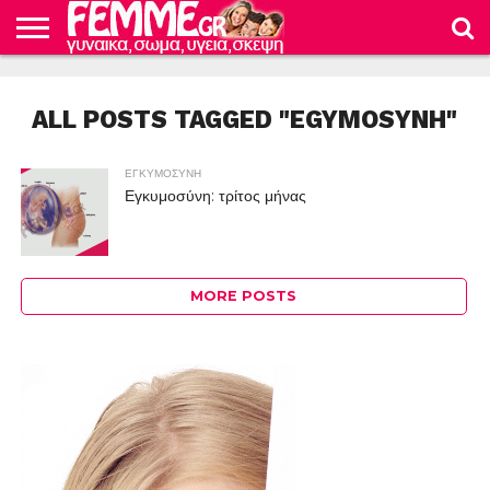
ΕΙΔΗΣΕΙΣ
ΜΜΕ
ΟΙΚΟΝΟΜΙΑ
ΓΕΥΣΗ
ΥΓΕΙΑ
ΚΑΤΑΠΛΗΚΤΙΚΕΣ
ΕΓΚΥΜΟΣΥΝΗ
ΤΟ
ΦΡΟΝΤΙΔΑ
ΚΟΣΜΟΣ
ΔΙΑΤΡΟΦΗ
ΓΥΝΑΙΚΕΣ
ΓΥΝΑΙΚΕΙΟ
ΜΩΡΟΥ
ALL POSTS TAGGED "EGYMOSYNH"
ΣΩΜΑ
ΕΓΚΥΜΟΣΥΝΗ
Εγκυμοσύνη: τρίτος μήνας
MORE POSTS