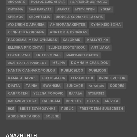
ΑΒΟΚΑΝΤΟ
ΚΟΣΤΟΣ ΖΩΗΣ ΑΓΓΛΙΑ
ΠΕΡΙΠΟΙΗΣΗ ΔΕΡΜΑΤΟΣ
ΟΜΟΡΦΙΑ
ΛΑΔΙ ΚΑΡΥΔΑΣ
ΑΡΑΚΆΣ
ΜΠΙΓΚ ΜΠΕΝ
YGEIA1
SEISMOS
SERVETALIS
BIOPSIA XORIAKHS LAXNHS
AYXENIKH DIAFANEIA
AMNIOPARAKENTISI
GYNAIKEIO SOMA
GENNHTIKA ORGANA
ANATOMIA GYNAIKAS
PAGOSMIA IMERA GYNAIKAS
KALOKAIRI
KALLYNTIKA
ELLINIKA PROIONTA
ELLINES EXOTERIKOU
ANTILIAKA
EGYMOSYNH
TRITOS MINAS
ΜΆΡΓΚΑΡΕΤ ΘΆΤΣΕΡ
ΑΝΔΡΈΑΣ ΠΑΠΑΝΔΡΈΟΥ
MELINA
DOMNA MICHAILIDOU
NANTIA GIANNAKOPOULOU
PUBLICBLOG
PUBLICGR
KAMALA HARRIS
FOTOGRAFIA
ELIZABETH II
PRINCE PHILLIP
DIAITA
TAINIA
SWANSEA
SUNCARE
ΑΤΎΧΗΜΑ
KORRES
CARROTEN
YELENA POPOVIC
ΕΛΛΆΔΑ
ΝΤΟΜΆΤΕΣ
ΚΑΘΑΡΗ ΔΕΥΤΕΡΑ
DASHCAM
BENTLEY
ΟΥΑΛΙΑ
APIVITA
1821
MINES EGYMOSYNHS
PUBLIC
FREZYDERM SUNSCREEN
AGIOS NEKTARIOS
SOLENE
ΑΝΑΖΗΤΗΣΗ