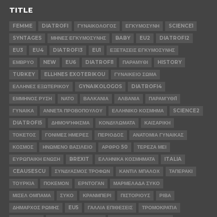
TITLE
FEMME
DIATROFI
ΓΥΝΑΙΚΟΛΟΓΟΣ
ΕΓΚΥΜΟΣΥΝΗ
SCIENCE1
SYNTAGES
ΜΗΝΕΣ ΕΓΚΥΜΟΣΥΝΗΣ
BABY
EU2
DIATROFI2
EU3
EU4
DIATROFI3
EU1
ΕΞΕΤΆΣΕΙΣ ΕΓΚΥΜΟΣΥΝΗΣ
ΕΜΒΡΥΟ
NEW
EU6
DIATROFI1
ΠΑΡΑΜΥΘΙ
HISTORY
TURKEY
ELLHNES EXOTERIKOU
ΓΥΝΑΙΚΕΙΟ ΣΩΜΑ
ΕΛΛΗΝΕΣ ΕΞΩΤΕΡΙΚΟΥ
GYNAIKOLOGOS
DIATROFI4
ΕΜΜΗΝΟΣ ΡΥΣΗ
ΝΑΤΟ
ΒΑΛΚΑΝΙΑ
ΑΛΒΑΝΙΑ
ΠΑΡΑΜΎΘΙ1
ΓΥΝΑΙΚΑ
ΑΝΝΕΤΑ ΠΡΟΒΟΠΟΥΛΟΥ
ΕΛΛΗΝΙΚΟ ΚΟΣΜΗΜΑ
SCIENCE2
DIATROFI5
ΔΗΜΟΨΉΦΙΣΜΑ
ΚΟΝΔΥΛΩΜΑΤΑ
ΚΑΙΣΑΡΙΚΗ
ΤΟΚΕΤΟΣ
ΓΟΝΙΜΕΣ ΗΜΕΡΕΣ
ΠΕΡΙΟΔΟΣ
ΑΝΑΤΟΜΙΑ ΓΥΝΑΙΚΑΣ
ΚΟΣΜΟΣ
ΗΝΩΜΕΝΟ ΒΑΣΙΛΕΙΟ
ΑΡΘΡΟ 50
ΤΕΡΕΖΑ ΜΕΙ
ΕΥΡΩΠΑΙΚΗ ΕΝΩΣΗ
BREXIT
ΕΛΛΗΝΙΚΑ ΚΟΣΜΗΜΑΤΑ
ITALIA
CEAUSESCU
ΣΥΝΔΥΑΣΜΟΣ ΤΡΟΦΩΝ
ΚΑΝΤΙΛ ΜΠΑΛΟΧ
ΤΑΠΕΡΑΚΙ
ΤΟΥΡΚΙΑ
ΠΟΚΕΜΟΝ
ΕΡΝΤΟΓΑΝ
ΜΑΡΜΕΛΑΔΑ ΣΥΚΟ
ΜΙΣΕΛ ΟΜΠΑΜΑ
ΣΥΚΟ
ΚΡΑΝΜΠΕΡΙ
ΠΙΣΤΟΡΙΟΥΣ
ΡΙΒΑ
ΔΗΜΑΡΧΟΣ ΡΩΜΗΣ
EU5
ΓΑΛΛΙΑ ΕΠΙΘΕΣΕΙΣ
ΤΡΟΜΟΚΡΑΤΙΑ