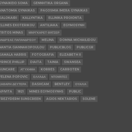
GYNAIKEIO SOMA
GENNHTIKA ORGANA
ANATOMIA GYNAIKAS
PAGOSMIA IMERA GYNAIKAS
KALOKAIRI
KALLYNTIKA
ELLINIKA PROIONTA
ELLINES EXOTERIKOU
ANTILIAKA
EGYMOSYNH
TRITOS MINAS
ΜΆΡΓΚΑΡΕΤ ΘΆΤΣΕΡ
ΑΝΔΡΈΑΣ ΠΑΠΑΝΔΡΈΟΥ
MELINA
DOMNA MICHAILIDOU
NANTIA GIANNAKOPOULOU
PUBLICBLOG
PUBLICGR
KAMALA HARRIS
FOTOGRAFIA
ELIZABETH II
PRINCE PHILLIP
DIAITA
TAINIA
SWANSEA
SUNCARE
ΑΤΎΧΗΜΑ
KORRES
CARROTEN
YELENA POPOVIC
ΕΛΛΆΔΑ
ΝΤΟΜΆΤΕΣ
ΚΑΘΑΡΗ ΔΕΥΤΕΡΑ
DASHCAM
BENTLEY
ΟΥΑΛΙΑ
APIVITA
1821
MINES EGYMOSYNHS
PUBLIC
FREZYDERM SUNSCREEN
AGIOS NEKTARIOS
SOLENE