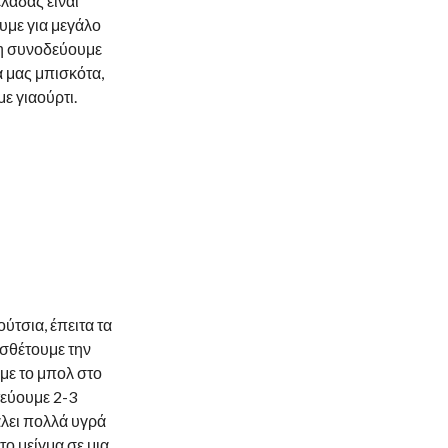
λάδας είναι
υμε για μεγάλο
Τη συνοδεύουμε
α μας μπισκότα,
ε γιαούρτι.
ύτσια, έπειτα τα
οσθέτουμε την
με το μπολ στο
τεύουμε 2-3
άλει πολλά υγρά
το μείγμα σε μια