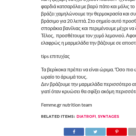
φαρδιά κατσαρόλα με βαρύ πάτο και μόλις το 
βράζει χαμηλώνουμε την θερμοκρασία και συ
βράσιμο για 20 λεπτά. Στο σημείο αυτό προσ
σποράκια βανίλιας και περιμένουμε μέχρι να δ
Τέλος, προσθέτουμε τον χυμό λεμονιού. Αφο
ελαφρώς η μαρμελάδα την βάζουμε σε αποστ
tips επιτυχίας
Τα βερίκοκα πρέπει να είναι ώριμα. ‘Όσο πιο
ωραίο το άρωμά τους.
Δεν βράζουμε την μαρμελάδα περισσότερο α
γιατί όταν κρυώσει θα σφίξει ακόμη περισσότ
Femme.gr nutrition team
RELATED ITEMS:
DIATROFI
,
SYNTAGES