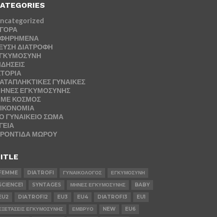
ATEGORIES
ncategorized
ΓΟΡΑ
ΦΗΡΗΜΕΝΑ
ΕΥΣΗ ΔΙΑΤΡΟΦΗ
ΓΚΥΜΟΣΥΝΗ
ΙΔΗΣΕΙΣ
ΣΤΟΡΙΑ
ΑΤΑΠΛΗΚΤΙΚΕΣ ΓΥΝΑΙΚΕΣ
ΗΝΕΣ ΕΓΚΥΜΟΣΥΝΗΣ
ΜΕ ΚΟΣΜΟΣ
ΙΚΟΝΟΜΙΑ
Ο ΓΥΝΑΙΚΕΙΟ ΣΩΜΑ
ΓΕΙΑ
ΡΟΝΤΙΔΑ ΜΩΡΟΥ
ITLE
FEMME
DIATROFI
ΓΥΝΑΙΚΟΛΟΓΟΣ
ΕΓΚΥΜΟΣΥΝΗ
SCIENCE1
SYNTAGES
ΜΗΝΕΣ ΕΓΚΥΜΟΣΥΝΗΣ
BABY
EU2
DIATROFI2
EU3
EU4
DIATROFI3
EU1
ΕΞΕΤΆΣΕΙΣ ΕΓΚΥΜΟΣΥΝΗΣ
ΕΜΒΡΥΟ
NEW
EU6