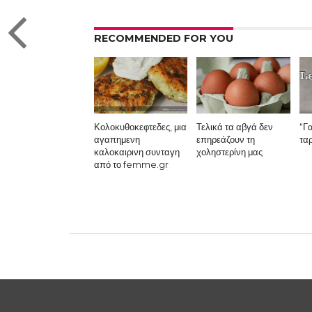
RECOMMENDED FOR YOU
Κολοκυθοκεφτεδες, μια
Τελικά τα αβγά δεν
“Γ
αγαπημενη
επηρεάζουν τη
τα
καλοκαιρινη συνταγη
χοληστερίνη μας
από το femme.gr