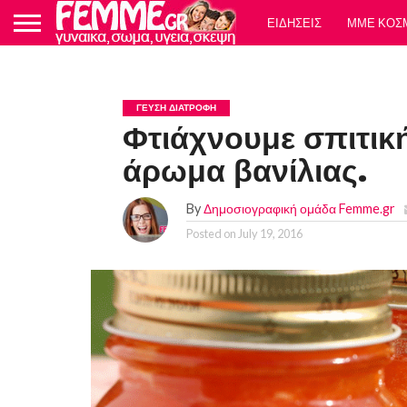
ΕΙΔΗΣΕΙΣ
ΜΜΕ ΚΟΣ
ΓΕΥΣΗ ΔΙΑΤΡΟΦΗ
Φτιάχνουμε σπιτικ
άρωμα βανίλιας.
By
Δημοσιογραφική ομάδα Femme.gr
Posted on
July 19, 2016