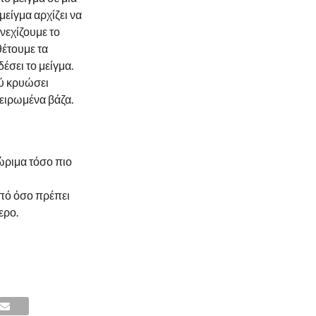
μείγμα αρχίζει να
νεχίζουμε το
θέτουμε τα
έσει το μείγμα.
ύ κρυώσει
ειρωμένα βάζα.
 ώριμα τόσο πιο
πό όσο πρέπει
ερο.