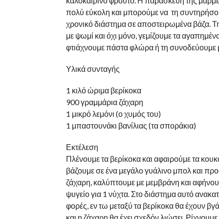
καλοκαιρινό φρούτο. Η παρασκευή της μαρμε
πολύ εύκολη και μπορούμε να τη συντηρήσο
χρονικό διάστημα σε αποστειρωμένα βάζα. 
με ψωμί και όχι μόνο, γεμίζουμε τα αγαπημέν
φτιάχνουμε πάστα φλώρα ή τη συνοδεύουμε μ
Υλικά συνταγής
1 κιλό ώριμα βερίκοκα
900 γραμμάρια ζάχαρη
1 μικρό λεμόνι (ο χυμός του)
1 μπαστουνάκι βανίλιας (τα σποράκια)
Εκτέλεση
Πλένουμε τα βερίκοκα και αφαιρούμε τα κουκο
βάζουμε σε ένα μεγάλο γυάλινο μπολ και πρ
ζάχαρη, καλύπτουμε με μεμβράνη και αφήνου
ψυγείο για 1 νύχτα. Στο διάστημα αυτό ανακα
φορές, εν τω μεταξύ τα βερίκοκα θα έχουν βγ
και η ζάχαρη θα έχει σχεδόν λιώσει. Ρίχνουμε 