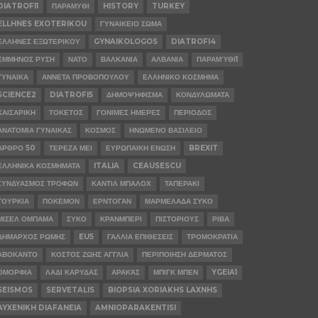
DIATROFI1
ΠΑΡΑΜΥΘΙ
HISTORY
TURKEY
ELLHNES EXOTERIKOU
ΓΥΝΑΙΚΕΙΟ ΣΩΜΑ
ΕΛΛΗΝΕΣ ΕΞΩΤΕΡΙΚΟΥ
GYNAIKOLOGOS
DIATROFI4
ΕΜΜΗΝΟΣ ΡΥΣΗ
ΝΑΤΟ
ΒΑΛΚΑΝΙΑ
ΑΛΒΑΝΙΑ
ΠΑΡΑΜΎΘΙ1
ΓΥΝΑΙΚΑ
ΑΝΝΕΤΑ ΠΡΟΒΟΠΟΥΛΟΥ
ΕΛΛΗΝΙΚΟ ΚΟΣΜΗΜΑ
SCIENCE2
DIATROFI5
ΔΗΜΟΨΉΦΙΣΜΑ
ΚΟΝΔΥΛΩΜΑΤΑ
ΚΑΙΣΑΡΙΚΗ
ΤΟΚΕΤΟΣ
ΓΟΝΙΜΕΣ ΗΜΕΡΕΣ
ΠΕΡΙΟΔΟΣ
ΑΝΑΤΟΜΙΑ ΓΥΝΑΙΚΑΣ
ΚΟΣΜΟΣ
ΗΝΩΜΕΝΟ ΒΑΣΙΛΕΙΟ
ΑΡΘΡΟ 50
ΤΕΡΕΖΑ ΜΕΙ
ΕΥΡΩΠΑΙΚΗ ΕΝΩΣΗ
BREXIT
ΕΛΛΗΝΙΚΑ ΚΟΣΜΗΜΑΤΑ
ITALIA
CEAUSESCU
ΣΥΝΔΥΑΣΜΟΣ ΤΡΟΦΩΝ
ΚΑΝΤΙΛ ΜΠΑΛΟΧ
ΤΑΠΕΡΑΚΙ
ΤΟΥΡΚΙΑ
ΠΟΚΕΜΟΝ
ΕΡΝΤΟΓΑΝ
ΜΑΡΜΕΛΑΔΑ ΣΥΚΟ
ΜΙΣΕΛ ΟΜΠΑΜΑ
ΣΥΚΟ
ΚΡΑΝΜΠΕΡΙ
ΠΙΣΤΟΡΙΟΥΣ
ΡΙΒΑ
ΔΗΜΑΡΧΟΣ ΡΩΜΗΣ
EU5
ΓΑΛΛΙΑ ΕΠΙΘΕΣΕΙΣ
ΤΡΟΜΟΚΡΑΤΙΑ
ΑΒΟΚΑΝΤΟ
ΚΟΣΤΟΣ ΖΩΗΣ ΑΓΓΛΙΑ
ΠΕΡΙΠΟΙΗΣΗ ΔΕΡΜΑΤΟΣ
ΟΜΟΡΦΙΑ
ΛΑΔΙ ΚΑΡΥΔΑΣ
ΑΡΑΚΆΣ
ΜΠΙΓΚ ΜΠΕΝ
YGEIA1
SEISMOS
SERVETALIS
BIOPSIA XORIAKHS LAXNHS
AYXENIKH DIAFANEIA
AMNIOPARAKENTISI