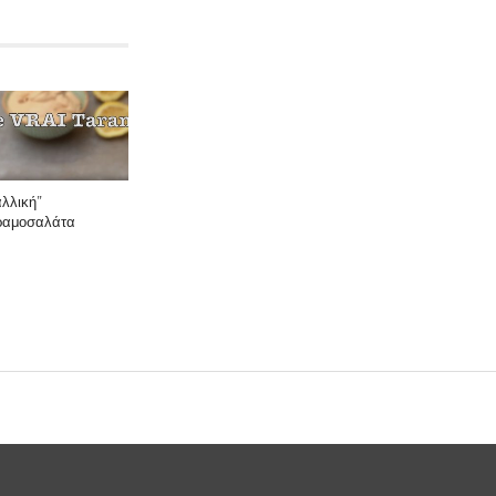
αλλική”
ραμοσαλάτα