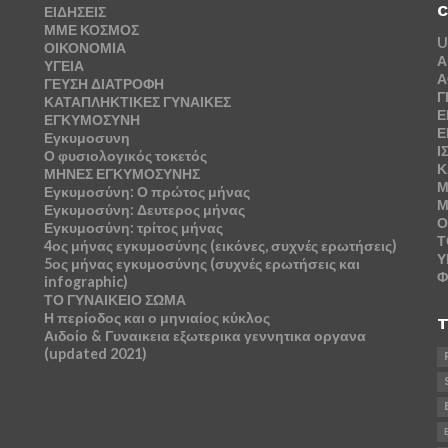
C
ΕΙΔΗΣΕΙΣ
ΜΜΕ ΚΟΣΜΟΣ
U
ΟΙΚΟΝΟΜΙΑ
Α
ΥΓΕΙΑ
Α
ΓΕΥΣΗ ΔΙΑΤΡΟΦΗ
Γ
ΚΑΤΑΠΛΗΚΤΙΚΕΣ ΓΥΝΑΙΚΕΣ
Ε
ΕΓΚΥΜΟΣΥΝΗ
Ε
Εγκυμοσυνη
Ι
Ο φυσιολογικός τοκετός
Κ
ΜΗΝΕΣ ΕΓΚΥΜΟΣΥΝΗΣ
Μ
Εγκυμοσύνη: Ο πρώτος μήνας
Μ
Εγκυμοσύνη: Δευτερος μήνας
Ο
Εγκυμοσύνη: τρίτος μήνας
Τ
4ος μήνας εγκυμοσύνης (εικόνες, συχνές ερωτήσεις)
Υ
5ος μήνας εγκυμοσύνης (συχνές ερωτήσεις και
Φ
infographic)
ΤΟ ΓΥΝΑΙΚΕΙΟ ΣΩΜΑ
Η περίοδος και ο μηνιαίος κύκλος
T
Αιδοίο & Γυναικεια εξωτερικα γεννητικα οργανα
(updated 2021)