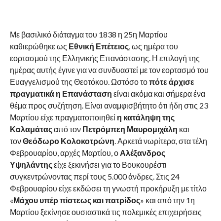
Με βασιλικό διάταγμα του 1838 η 25η Μαρτίου
καθιερώθηκε ως
Εθνική Επέτειος
, ως ημέρα του
εορτασμού της Ελληνικής Επανάστασης. Η επιλογή της
ημέρας αυτής έγινε για να συνδυαστεί με τον εορτασμό του
Ευαγγελισμού της Θεοτόκου. Ωστόσο το
πότε άρχισε
πραγματικά η Επανάσταση
είναι ακόμα και σήμερα ένα
θέμα προς συζήτηση. Είναι αναμφισβήτητο ότι ήδη στις 23
Μαρτίου είχε πραγματοποιηθεί
η κατάληψη της
Καλαμάτας
από τον
Πετρόμπεη Μαυρομιχάλη
και
τον
Θεόδωρο Κολοκοτρώνη
. Αρκετά νωρίτερα, στα τέλη
Φεβρουαρίου, αρχές Μαρτίου, ο
Αλέξανδρος
Υψηλάντης
είχε ξεκινήσει για το Βουκουρέστι
συγκεντρώνοντας περί τους 5.000 άνδρες. Στις 24
Φεβρουαρίου είχε εκδώσει τη γνωστή προκήρυξη με τίτλο
«
Μάχου υπέρ πίστεως και πατρίδος
» και από την 1η
Μαρτίου ξεκίνησε ουσιαστικά τις πολεμικές επιχειρήσεις