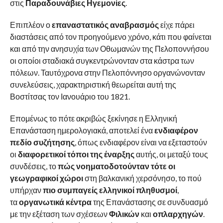
στις
Παραδουνάβιες Ηγεμονίες
.
Επιπλέον ο
επαναστατικός αναβρασμός
είχε πάρει
διαστάσεις από τον προηγούμενο χρόνο, κάτι που φαίνεται
και από την ανησυχία των Οθωμανών της Πελοποννήσου
οι οποίοι σταδιακά συγκεντρώνονταν στα κάστρα των
πόλεων. Ταυτόχρονα στην Πελοπόννησο οργανώνονταν
συνελεύσεις, χαρακτηριστική θεωρείται αυτή της
Βοστίτσας τον Ιανουάριο του 1821.
Επομένως το πότε ακριβώς ξεκίνησε η Ελληνική
Επανάσταση ημερολογιακά, αποτελεί ένα
ενδιαφέρον
πεδίο συζήτησης
, όπως ενδιαφέρον είναι να εξεταστούν
οι
διαφορετικοί τόποι της έναρξης
αυτής, οι μεταξύ τους
συνδέσεις, το
πώς νοηματοδοτούνταν τότε οι
γεωγραφικοί χώροι
στη βαλκανική χερσόνησο, το πού
υπήρχαν
πιο συμπαγείς ελληνικοί πληθυσμοί
,
τα
οργανωτικά κέντρα
της Επανάστασης σε συνδυασμό
με την εξέταση των σχέσεων
Φιλικών
και
οπλαρχηγών
.