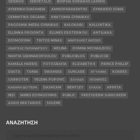
SEISMOS
SERVETALIS
BIOPSIA XORIAKHS LAXNHS
AYXENIKH DIAFANEIA
AMNIOPARAKENTISI
GYNAIKEIO SOMA
GENNHTIKA ORGANA
ANATOMIA GYNAIKAS
PAGOSMIA IMERA GYNAIKAS
KALOKAIRI
KALLYNTIKA
ELLINIKA PROIONTA
ELLINES EXOTERIKOU
ANTILIAKA
EGYMOSYNH
TRITOS MINAS
ΜΆΡΓΚΑΡΕΤ ΘΆΤΣΕΡ
ΑΝΔΡΈΑΣ ΠΑΠΑΝΔΡΈΟΥ
MELINA
DOMNA MICHAILIDOU
NANTIA GIANNAKOPOULOU
PUBLICBLOG
PUBLICGR
KAMALA HARRIS
FOTOGRAFIA
ELIZABETH II
PRINCE PHILLIP
DIAITA
TAINIA
SWANSEA
SUNCARE
ΑΤΎΧΗΜΑ
KORRES
CARROTEN
YELENA POPOVIC
ΕΛΛΆΔΑ
ΝΤΟΜΆΤΕΣ
ΚΑΘΑΡΗ ΔΕΥΤΕΡΑ
DASHCAM
BENTLEY
ΟΥΑΛΙΑ
APIVITA
1821
MINES EGYMOSYNHS
PUBLIC
FREZYDERM SUNSCREEN
AGIOS NEKTARIOS
SOLENE
ΑΝΑΖΗΤΗΣΗ