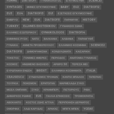
FEMME
DIATROFI
ΓΥΝΑΙΚΟΛΟΓΟΣ
ΕΓΚΥΜΟΣΥΝΗ
SCIENCE1
SYNTAGES
ΜΗΝΕΣ ΕΓΚΥΜΟΣΥΝΗΣ
BABY
EU2
DIATROFI2
EU3
EU4
DIATROFI3
EU1
ΕΞΕΤΆΣΕΙΣ ΕΓΚΥΜΟΣΥΝΗΣ
ΕΜΒΡΥΟ
NEW
EU6
DIATROFI1
ΠΑΡΑΜΥΘΙ
HISTORY
TURKEY
ELLHNES EXOTERIKOU
ΓΥΝΑΙΚΕΙΟ ΣΩΜΑ
ΕΛΛΗΝΕΣ ΕΞΩΤΕΡΙΚΟΥ
GYNAIKOLOGOS
DIATROFI4
ΕΜΜΗΝΟΣ ΡΥΣΗ
ΝΑΤΟ
ΒΑΛΚΑΝΙΑ
ΑΛΒΑΝΙΑ
ΠΑΡΑΜΎΘΙ1
ΓΥΝΑΙΚΑ
ΑΝΝΕΤΑ ΠΡΟΒΟΠΟΥΛΟΥ
ΕΛΛΗΝΙΚΟ ΚΟΣΜΗΜΑ
SCIENCE2
DIATROFI5
ΔΗΜΟΨΉΦΙΣΜΑ
ΚΟΝΔΥΛΩΜΑΤΑ
ΚΑΙΣΑΡΙΚΗ
ΤΟΚΕΤΟΣ
ΓΟΝΙΜΕΣ ΗΜΕΡΕΣ
ΠΕΡΙΟΔΟΣ
ΑΝΑΤΟΜΙΑ ΓΥΝΑΙΚΑΣ
ΚΟΣΜΟΣ
ΗΝΩΜΕΝΟ ΒΑΣΙΛΕΙΟ
ΑΡΘΡΟ 50
ΤΕΡΕΖΑ ΜΕΙ
ΕΥΡΩΠΑΙΚΗ ΕΝΩΣΗ
BREXIT
ΕΛΛΗΝΙΚΑ ΚΟΣΜΗΜΑΤΑ
ITALIA
CEAUSESCU
ΣΥΝΔΥΑΣΜΟΣ ΤΡΟΦΩΝ
ΚΑΝΤΙΛ ΜΠΑΛΟΧ
ΤΑΠΕΡΑΚΙ
ΤΟΥΡΚΙΑ
ΠΟΚΕΜΟΝ
ΕΡΝΤΟΓΑΝ
ΜΑΡΜΕΛΑΔΑ ΣΥΚΟ
ΜΙΣΕΛ ΟΜΠΑΜΑ
ΣΥΚΟ
ΚΡΑΝΜΠΕΡΙ
ΠΙΣΤΟΡΙΟΥΣ
ΡΙΒΑ
ΔΗΜΑΡΧΟΣ ΡΩΜΗΣ
EU5
ΓΑΛΛΙΑ ΕΠΙΘΕΣΕΙΣ
ΤΡΟΜΟΚΡΑΤΙΑ
ΑΒΟΚΑΝΤΟ
ΚΟΣΤΟΣ ΖΩΗΣ ΑΓΓΛΙΑ
ΠΕΡΙΠΟΙΗΣΗ ΔΕΡΜΑΤΟΣ
ΟΜΟΡΦΙΑ
ΛΑΔΙ ΚΑΡΥΔΑΣ
ΑΡΑΚΆΣ
ΜΠΙΓΚ ΜΠΕΝ
YGEIA1