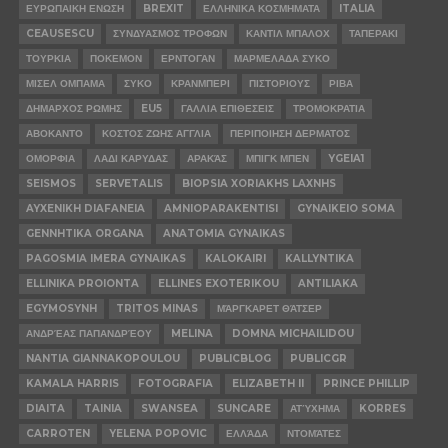
ΕΥΡΩΠΑΙΚΗ ΕΝΩΣΗ
BREXIT
ΕΛΛΗΝΙΚΑ ΚΟΣΜΗΜΑΤΑ
ITALIA
CEAUSESCU
ΣΥΝΔΥΑΣΜΟΣ ΤΡΟΦΩΝ
ΚΑΝΤΙΛ ΜΠΑΛΟΧ
ΤΑΠΕΡΑΚΙ
ΤΟΥΡΚΙΑ
ΠΟΚΕΜΟΝ
ΕΡΝΤΟΓΑΝ
ΜΑΡΜΕΛΑΔΑ ΣΥΚΟ
ΜΙΣΕΛ ΟΜΠΑΜΑ
ΣΥΚΟ
ΚΡΑΝΜΠΕΡΙ
ΠΙΣΤΟΡΙΟΥΣ
ΡΙΒΑ
ΔΗΜΑΡΧΟΣ ΡΩΜΗΣ
EU5
ΓΑΛΛΙΑ ΕΠΙΘΕΣΕΙΣ
ΤΡΟΜΟΚΡΑΤΙΑ
ΑΒΟΚΑΝΤΟ
ΚΟΣΤΟΣ ΖΩΗΣ ΑΓΓΛΙΑ
ΠΕΡΙΠΟΙΗΣΗ ΔΕΡΜΑΤΟΣ
ΟΜΟΡΦΙΑ
ΛΑΔΙ ΚΑΡΥΔΑΣ
ΑΡΑΚΆΣ
ΜΠΙΓΚ ΜΠΕΝ
YGEIA1
SEISMOS
SERVETALIS
BIOPSIA XORIAKHS LAXNHS
AYXENIKH DIAFANEIA
AMNIOPARAKENTISI
GYNAIKEIO SOMA
GENNHTIKA ORGANA
ANATOMIA GYNAIKAS
PAGOSMIA IMERA GYNAIKAS
KALOKAIRI
KALLYNTIKA
ELLINIKA PROIONTA
ELLINES EXOTERIKOU
ANTILIAKA
EGYMOSYNH
TRITOS MINAS
ΜΆΡΓΚΑΡΕΤ ΘΆΤΣΕΡ
ΑΝΔΡΈΑΣ ΠΑΠΑΝΔΡΈΟΥ
MELINA
DOMNA MICHAILIDOU
NANTIA GIANNAKOPOULOU
PUBLICBLOG
PUBLICGR
KAMALA HARRIS
FOTOGRAFIA
ELIZABETH II
PRINCE PHILLIP
DIAITA
TAINIA
SWANSEA
SUNCARE
ΑΤΎΧΗΜΑ
KORRES
CARROTEN
YELENA POPOVIC
ΕΛΛΆΔΑ
ΝΤΟΜΆΤΕΣ