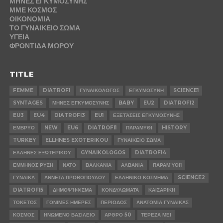
ΜΗΝΕΣ ΕΓΚΥΜΟΣΥΝΗΣ
ΜΜΕ ΚΟΣΜΟΣ
ΟΙΚΟΝΟΜΙΑ
ΤΟ ΓΥΝΑΙΚΕΙΟ ΣΩΜΑ
ΥΓΕΙΑ
ΦΡΟΝΤΙΔΑ ΜΩΡΟΥ
TITLE
FEMME
DIATROFI
ΓΥΝΑΙΚΟΛΟΓΟΣ
ΕΓΚΥΜΟΣΥΝΗ
SCIENCE1
SYNTAGES
ΜΗΝΕΣ ΕΓΚΥΜΟΣΥΝΗΣ
BABY
EU2
DIATROFI2
EU3
EU4
DIATROFI3
EU1
ΕΞΕΤΆΣΕΙΣ ΕΓΚΥΜΟΣΥΝΗΣ
ΕΜΒΡΥΟ
NEW
EU6
DIATROFI1
ΠΑΡΑΜΥΘΙ
HISTORY
TURKEY
ELLHNES EXOTERIKOU
ΓΥΝΑΙΚΕΙΟ ΣΩΜΑ
ΕΛΛΗΝΕΣ ΕΞΩΤΕΡΙΚΟΥ
GYNAIKOLOGOS
DIATROFI4
ΕΜΜΗΝΟΣ ΡΥΣΗ
ΝΑΤΟ
ΒΑΛΚΑΝΙΑ
ΑΛΒΑΝΙΑ
ΠΑΡΑΜΎΘΙ1
ΓΥΝΑΙΚΑ
ΑΝΝΕΤΑ ΠΡΟΒΟΠΟΥΛΟΥ
ΕΛΛΗΝΙΚΟ ΚΟΣΜΗΜΑ
SCIENCE2
DIATROFI5
ΔΗΜΟΨΉΦΙΣΜΑ
ΚΟΝΔΥΛΩΜΑΤΑ
ΚΑΙΣΑΡΙΚΗ
ΤΟΚΕΤΟΣ
ΓΟΝΙΜΕΣ ΗΜΕΡΕΣ
ΠΕΡΙΟΔΟΣ
ΑΝΑΤΟΜΙΑ ΓΥΝΑΙΚΑΣ
ΚΟΣΜΟΣ
ΗΝΩΜΕΝΟ ΒΑΣΙΛΕΙΟ
ΑΡΘΡΟ 50
ΤΕΡΕΖΑ ΜΕΙ