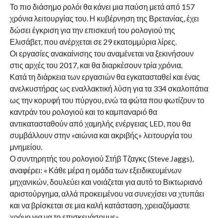
Το πιο διάσημο ρολόι θα κάνει μια παύση μετά από 157
χρόνια λειτουργίας του. Η κυβέρνηση της Βρετανίας, έχει
δώσει έγκριση για την επισκευή του ρολογιού της
Ελισάβετ, που ανέρχεται σε 29 εκατομμύρια λίρες.
Οι εργασίες ανακαίνισης του αναμένεται να ξεκινήσουν
στις αρχές του 2017, και θα διαρκέσουν τρία χρόνια.
Κατά τη διάρκεια των εργασιών θα εγκατασταθεί και ένας
ανελκυστήρας ως εναλλακτική λύση για τα 334 σκαλοπάτια
ως την κορυφή του πύργου, ενώ τα φώτα που φωτίζουν το
καντράν του ρολογιού και το καμπαναριό θα
αντικατασταθούν από χαμηλής ενέργειας LED, που θα
συμβάλλουν στην «αιώνια και ακριβής» λειτουργία του
μνημείου.
Ο συντηρητής του ρολογιού Στήβ Τζαγκς (Steve Jaggs),
αναφέρει: « Κάθε μέρα η ομάδα των εξειδικευμένων
μηχανικών, δουλεύει και νοιάζεται για αυτό το Βικτωριανό
αριστούργημα, αλλά προκειμένου να συνεχίσει να χτυπάει
και να βρίσκεται σε μια καλή κατάσταση, χρειαζόμαστε
χρόνο για να το επισκευάσουμε».