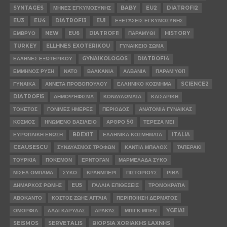
SYNTAGES
ΜΗΝΕΣ ΕΓΚΥΜΟΣΥΝΗΣ
BABY
EU2
DIATROFI2
EU3
EU4
DIATROFI3
EU1
ΕΞΕΤΆΣΕΙΣ ΕΓΚΥΜΟΣΥΝΗΣ
ΕΜΒΡΥΟ
NEW
EU6
DIATROFI1
ΠΑΡΑΜΥΘΙ
HISTORY
TURKEY
ELLHNES EXOTERIKOU
ΓΥΝΑΙΚΕΙΟ ΣΩΜΑ
ΕΛΛΗΝΕΣ ΕΞΩΤΕΡΙΚΟΥ
GYNAIKOLOGOS
DIATROFI4
ΕΜΜΗΝΟΣ ΡΥΣΗ
ΝΑΤΟ
ΒΑΛΚΑΝΙΑ
ΑΛΒΑΝΙΑ
ΠΑΡΑΜΎΘΙ1
ΓΥΝΑΙΚΑ
ΑΝΝΕΤΑ ΠΡΟΒΟΠΟΥΛΟΥ
ΕΛΛΗΝΙΚΟ ΚΟΣΜΗΜΑ
SCIENCE2
DIATROFI5
ΔΗΜΟΨΉΦΙΣΜΑ
ΚΟΝΔΥΛΩΜΑΤΑ
ΚΑΙΣΑΡΙΚΗ
ΤΟΚΕΤΟΣ
ΓΟΝΙΜΕΣ ΗΜΕΡΕΣ
ΠΕΡΙΟΔΟΣ
ΑΝΑΤΟΜΙΑ ΓΥΝΑΙΚΑΣ
ΚΟΣΜΟΣ
ΗΝΩΜΕΝΟ ΒΑΣΙΛΕΙΟ
ΑΡΘΡΟ 50
ΤΕΡΕΖΑ ΜΕΙ
ΕΥΡΩΠΑΙΚΗ ΕΝΩΣΗ
BREXIT
ΕΛΛΗΝΙΚΑ ΚΟΣΜΗΜΑΤΑ
ITALIA
CEAUSESCU
ΣΥΝΔΥΑΣΜΟΣ ΤΡΟΦΩΝ
ΚΑΝΤΙΛ ΜΠΑΛΟΧ
ΤΑΠΕΡΑΚΙ
ΤΟΥΡΚΙΑ
ΠΟΚΕΜΟΝ
ΕΡΝΤΟΓΑΝ
ΜΑΡΜΕΛΑΔΑ ΣΥΚΟ
ΜΙΣΕΛ ΟΜΠΑΜΑ
ΣΥΚΟ
ΚΡΑΝΜΠΕΡΙ
ΠΙΣΤΟΡΙΟΥΣ
ΡΙΒΑ
ΔΗΜΑΡΧΟΣ ΡΩΜΗΣ
EU5
ΓΑΛΛΙΑ ΕΠΙΘΕΣΕΙΣ
ΤΡΟΜΟΚΡΑΤΙΑ
ΑΒΟΚΑΝΤΟ
ΚΟΣΤΟΣ ΖΩΗΣ ΑΓΓΛΙΑ
ΠΕΡΙΠΟΙΗΣΗ ΔΕΡΜΑΤΟΣ
ΟΜΟΡΦΙΑ
ΛΑΔΙ ΚΑΡΥΔΑΣ
ΑΡΑΚΆΣ
ΜΠΙΓΚ ΜΠΕΝ
YGEIA1
SEISMOS
SERVETALIS
BIOPSIA XORIAKHS LAXNHS