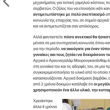
μηχανήματος για τοπική χαμηλού κόστους 
σερβιετών. Ο ζήλος του να επινοήσει κάτι κα
αντιμετωπίστηκε με πολύ σκεπτικισμό
απ
κοινωνία της επαρχίας του, σε σημείο αρχικά
και να αντιμετωπίζεται σαν απόκληρος.
Αλλά φανταστείτε
πόσο ανεκτικοί θα ήσασ
μένατε σε μια συντηρητική κοινωνία, όπου κα
για την περίοδο,
να ακούγατε για έναν τύπο
γυναίκες και τους ζητάει να δοκιμάσουν τι
Αρχικά ο Αρουναχαλάμ Μουρουγκανάνθαμ έδι
στη γυναίκα του και τις αδερφές του, σε μια 
συγκεκριμενοποιήσει το υλικό από το οποίο 
κατασκευάζονται. Αρχικά δοκίμασε βαμβάκι, α
από 2 χρόνια δοκιμών κατάλαβε ότι
οι μεγάλε
χρησιμοποιούν ένα άλλο υλικό, την κυττα
Χρειάστηκε
άλλα 4 χρόνια