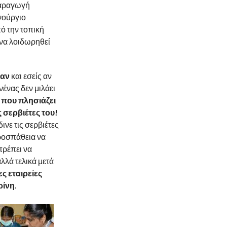
παραγωγή
ινούργιο
ό την τοπική
 να λοιδωρηθεί
ταν
και εσείς αν
νένας δεν μιλάει
 που πλησιάζει
ς σερβιέτες του!
νε τις σερβιέτες
προσπάθεια να
πρέπει να
λλά τελικά μετά
ς εταιρείες
ρίνη
.