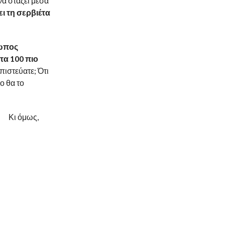
α στάζει μέσα
ι τη σερβιέτα
ρωπος
τα 100 πιο
πιστεύατε; Ότι
ο θα το
Κι όμως,