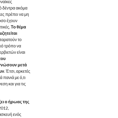
υναίκες
ό δέντρα ακόμα
κες πρέπει να μη
όσο έχουν
τικές.
Το θέμα
υζητείται
 παρατούν το
κό τρόπο να
ερβιετών είναι
που
γνώσουν μετά
υν
. Έτσι, αρκετές
πανιά με ό,τι
ση και για τις
ει ο ήρωας της
2012,
ασκευή ενός