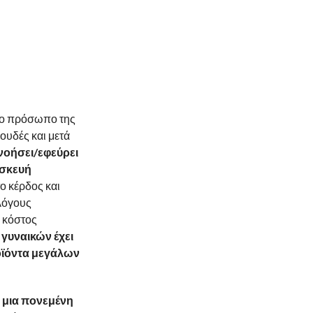
το πρόσωπο της
ουδές και μετά
νοήσει/εφεύρει
ασκευή
το κέρδος και
λόγους
 κόστος
 γυναικών έχει
ροϊόντα μεγάλων
ι μια πονεμένη