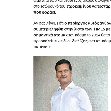
αίμα από ζώο και μέσω ενός μικρού σωλήνα ν
στο εσώρουχό του,
προκειμένου να τεστάρε
που φοράει;
Αν σας λέγαμε ότι
ο περίεργος αυτός άνθ
συμπεριελήφθη στην λίστα των TIMES με 
σημαντικά άτομα
στον κόσμο το 2014 θα το 
προσκαλείται και δίνει διαλέξεις ανά τον κόσμ
πιστεύατε;