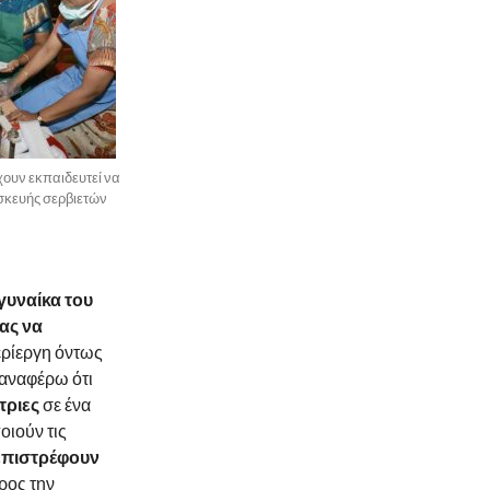
χουν εκπαιδευτεί να
σκευής σερβιετών
γυναίκα του
ας να
ερίεργη όντως
 αναφέρω ότι
τριες
σε ένα
οιούν τις
επιστρέφουν
προς την