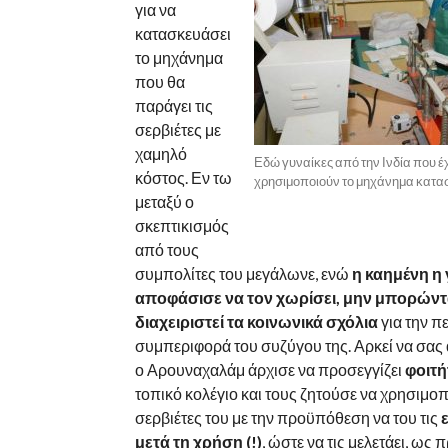
για να
κατασκευάσει
το μηχάνημα
που θα
παράγει τις
σερβιέτες με
χαμηλό
Εδώ γυναίκες από την Ινδία που έ
κόστος. Εν τω
χρησιμοποιούν το μηχάνημα κατα
μεταξύ ο
σκεπτικισμός
από τους
συμπολίτες του μεγάλωνε, ενώ
η καημένη η 
αποφάσισε να τον χωρίσει, μην μπορώντ
διαχειριστεί τα κοινωνικά σχόλια
για την π
συμπεριφορά του συζύγου της. Αρκεί να σας
ο Αρουναχαλάμ άρχισε να προσεγγίζει
φοιτή
τοπικό κολέγιο και τους ζητούσε να χρησιμοπ
σερβιέτες του με την προϋπόθεση να του τις
μετά τη χρήση (!)
, ώστε να τις μελετάει, ως 