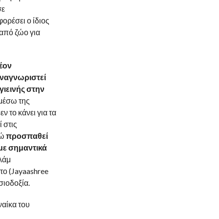
σε
ορέσει ο ίδιος
 από ζώο για
έον
ναγνωριστεί
ιεινής στην
μέσω της
ν το κάνει για τα
 στις
νώ
προσπαθεί
 με σημαντικά
λάμ
το (Jayaashree
ισιοδοξία.
ναίκα του