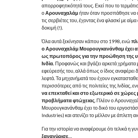
απορροφητικότητά τους. Εκεί που το τερμάτι
ο
Αρουναχαλάμ
ήταν όταν προσπάθησε να φ
τις σερβιέτες του, έχοντας ένα φλασκί με αίμα
δοκιμή (!).
Όλα αυτά ξεκίνησαν κάπου στο 1998, ενώ
πλ
ο Αρουναχαλάμ Μουρουγκανάνθαμ έχει α
ως πρωτοπόρος για την προώθηση της υγ
Ινδία.
Προφανώς και βγάζει αρκετά χρήματα 
εφεύρεσής του, αλλά όπως ο ίδιος αναφέρει δε
λεφτά. Τα μηχανήματά του έχουν εγκατασταθεί
περισσότερες από τις πολιτείες της Ινδίας, ε
να επεκταθεί και στο εξωτερικό σε χώρες
προβλήματα φτώχειας
. Πλέον ο Αρουναχα
Μουρουγκανάνθαμ έχει το δικό του εργοστάσ
Industries) και ατενίζει το μέλλον με άπλετη α
Για την ιστορία να αναφέρουμε ότι τελικά η γυ
ξαναγύρισε
…