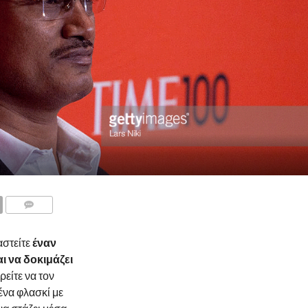
αστείτε
έναν
ι να δοκιμάζει
ρείτε να τον
ένα φλασκί με