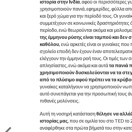
ιστορία στην Ινδία
, αφού οι περισσότερες γ
χρησιμοποιούν πανιά, εφημερίδες, φύλλα απ
και ξερό χώμα για την περίοδό τους. Οι γυναί
συμμετέχουν σε κοινωνικές δραστηριότητες 
περίοδο, ενώ θεωρούνται ακόμα και μολυσμα
της έμμηνου ρύσης είναι ταμπού και δεν σ
καθόλου,
ενώ αρκετές είναι οι γυναίκες που
σχολείο επειδή δεν έχουν έναν αποτελεσματι
ελέγχουν την έμμηνο ροή τους. Οι τιμές των σ
απλησίαστες, ενώ ακόμα και αυτά
τα πανιά 
χρησιμοποιούν δυσκολεύονται να τα στε
από το πλύσιμο αφού πρέπει να τα κρύβο
γυναίκες καταλήγουν να χρησιμοποιούν νωπά 
αυτό συνεπάγεται για την προσωπική τους άνε
πιθανές μολύνσεις.
Αυτή τη νοσηρή κατάσταση
θέλησε να αλλάξ
ιστορίας μας
, που σε ομιλία του στο TED το 
αναφέρθηκε στα πρώτα βήματά του στην κατ