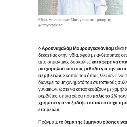
Εδώ ο Arunachalam Muruganan σε πρόσφατη
φωτογραφία του
ο
Αρουναχαλάμ Μουρουγκανάνθαμ
είναι 
δεκαετίας στην Ινδία, αφού με ανύπαρκτες σπ
από σημαντικές δυσκολίες
κατάφερε να επι
μια χαμηλού κόστους μέθοδο για την κατ
σερβιετών
. Σκοπός του όπως λέει δεν είναι 
διανέμει τα μηχανήματά του σε τοπικούς συλ
γυναικών, ώστε να κατασκευάζουν με χαμηλό
σερβιέτες, σε μια χώρα που
μόλις το 2% των
χρήματα για να ξοδέψει σε αντίστοιχα π
εταιρειών
.
Πράγματι,
το θέμα της έμμηνου ρύσης είνα