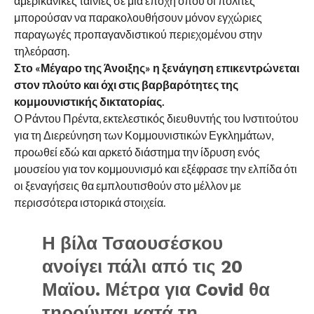
αμερικανικές ταινίες σε μια εποχή όπου οι πολίτες
μπορούσαν να παρακολουθήσουν μόνον εγχώριες
παραγωγές προπαγανδιστικού περιεχομένου στην
τηλεόραση.
Στο «Μέγαρο της Άνοιξης» η ξενάγηση επικεντρώνεται
στον πλούτο και όχι στις βαρβαρότητες της
κομμουνιστικής δικτατορίας.
Ο Ράντου Πρέντα, εκτελεστικός διευθυντής του Ινστιτούτου
για τη Διερεύνηση των Κομμουνιστικών Εγκλημάτων,
προωθεί εδώ και αρκετό διάστημα την ίδρυση ενός
μουσείου για τον κομμουνισμό και εξέφρασε την ελπίδα ότι
οι ξεναγήσεις θα εμπλουτισθούν στο μέλλον με
περισσότερα ιστορικά στοιχεία.
Η βίλα Τσαουσέσκου
ανοίγει πάλι από τις 20
Μαϊου. Μέτρα για Covid θα
τηρούνται κατά τη