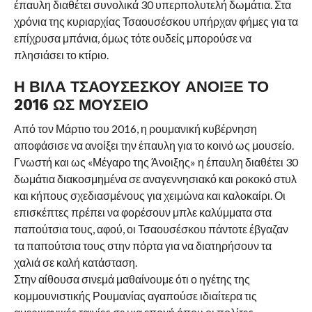
έπαυλη διαθέτει συνολικά 30 υπερπολυτελή δωμάτια. Στα
χρόνια της κυριαρχίας Τσαουσέσκου υπήρχαν φήμες για τα
επίχρυσα μπάνια, όμως τότε ουδείς μπορούσε να
πλησιάσει το κτίριο.
Η ΒΙΛΑ ΤΣΑΟΥΣΕΣΚΟΥ ΑΝΟΙΞΕ ΤΟ
2016 ΩΣ ΜΟΥΣΕΙΟ
Από τον Μάρτιο του 2016, η ρουμανική κυβέρνηση
αποφάσισε να ανοίξει την έπαυλη για το κοινό ως μουσείο.
Γνωστή και ως «Μέγαρο της Άνοιξης» η έπαυλη διαθέτει 30
δωμάτια διακοσμημένα σε αναγεννησιακό και ροκοκό στυλ
και κήπους σχεδιασμένους για χειμώνα και καλοκαίρι. Οι
επισκέπτες πρέπει να φορέσουν μπλε καλύμματα στα
παπούτσια τους, αφού, οι Τσαουσέσκου πάντοτε έβγαζαν
τα παπούτσια τους στην πόρτα για να διατηρήσουν τα
χαλιά σε καλή κατάσταση.
Στην αίθουσα σινεμά μαθαίνουμε ότι ο ηγέτης της
κομμουνιστικής Ρουμανίας αγαπούσε ιδιαίτερα τις