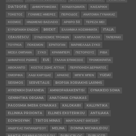
DIATROFI5
ΔΗΜΟΨΉΦΙΣΜΑ
ΚΟΝΔΥΛΩΜΑΤΑ
ΚΑΙΣΑΡΙΚΗ
ΤΟΚΕΤΟΣ
ΓΟΝΙΜΕΣ ΗΜΕΡΕΣ
ΠΕΡΙΟΔΟΣ
ΑΝΑΤΟΜΙΑ ΓΥΝΑΙΚΑΣ
ΚΟΣΜΟΣ
ΗΝΩΜΕΝΟ ΒΑΣΙΛΕΙΟ
ΑΡΘΡΟ 50
ΤΕΡΕΖΑ ΜΕΙ
ΕΥΡΩΠΑΙΚΗ ΕΝΩΣΗ
BREXIT
ΕΛΛΗΝΙΚΑ ΚΟΣΜΗΜΑΤΑ
ITALIA
CEAUSESCU
ΣΥΝΔΥΑΣΜΟΣ ΤΡΟΦΩΝ
ΚΑΝΤΙΛ ΜΠΑΛΟΧ
ΤΑΠΕΡΑΚΙ
ΤΟΥΡΚΙΑ
ΠΟΚΕΜΟΝ
ΕΡΝΤΟΓΑΝ
ΜΑΡΜΕΛΑΔΑ ΣΥΚΟ
ΜΙΣΕΛ ΟΜΠΑΜΑ
ΣΥΚΟ
ΚΡΑΝΜΠΕΡΙ
ΠΙΣΤΟΡΙΟΥΣ
ΡΙΒΑ
ΔΗΜΑΡΧΟΣ ΡΩΜΗΣ
EU5
ΓΑΛΛΙΑ ΕΠΙΘΕΣΕΙΣ
ΤΡΟΜΟΚΡΑΤΙΑ
ΑΒΟΚΑΝΤΟ
ΚΟΣΤΟΣ ΖΩΗΣ ΑΓΓΛΙΑ
ΠΕΡΙΠΟΙΗΣΗ ΔΕΡΜΑΤΟΣ
ΟΜΟΡΦΙΑ
ΛΑΔΙ ΚΑΡΥΔΑΣ
ΑΡΑΚΆΣ
ΜΠΙΓΚ ΜΠΕΝ
YGEIA1
SEISMOS
SERVETALIS
BIOPSIA XORIAKHS LAXNHS
AYXENIKH DIAFANEIA
AMNIOPARAKENTISI
GYNAIKEIO SOMA
GENNHTIKA ORGANA
ANATOMIA GYNAIKAS
PAGOSMIA IMERA GYNAIKAS
KALOKAIRI
KALLYNTIKA
ELLINIKA PROIONTA
ELLINES EXOTERIKOU
ANTILIAKA
EGYMOSYNH
TRITOS MINAS
ΜΆΡΓΚΑΡΕΤ ΘΆΤΣΕΡ
ΑΝΔΡΈΑΣ ΠΑΠΑΝΔΡΈΟΥ
MELINA
DOMNA MICHAILIDOU
NANTIA GIANNAKOPOULOU
PUBLICBLOG
PUBLICGR