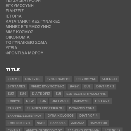
ΓΕΥΣΗ ΔΙΑΤΡΟΦΗ
ΕΓΚΥΜΟΣΥΝΗ
ΕΙΔΗΣΕΙΣ
ΙΣΤΟΡΙΑ
ΚΑΤΑΠΛΗΚΤΙΚΕΣ ΓΥΝΑΙΚΕΣ
ΜΗΝΕΣ ΕΓΚΥΜΟΣΥΝΗΣ
ΜΜΕ ΚΟΣΜΟΣ
ΟΙΚΟΝΟΜΙΑ
ΤΟ ΓΥΝΑΙΚΕΙΟ ΣΩΜΑ
ΥΓΕΙΑ
ΦΡΟΝΤΙΔΑ ΜΩΡΟΥ
TITLE
FEMME
DIATROFI
ΓΥΝΑΙΚΟΛΟΓΟΣ
ΕΓΚΥΜΟΣΥΝΗ
SCIENCE1
SYNTAGES
ΜΗΝΕΣ ΕΓΚΥΜΟΣΥΝΗΣ
BABY
EU2
DIATROFI2
EU3
EU4
DIATROFI3
EU1
ΕΞΕΤΆΣΕΙΣ ΕΓΚΥΜΟΣΥΝΗΣ
ΕΜΒΡΥΟ
NEW
EU6
DIATROFI1
ΠΑΡΑΜΥΘΙ
HISTORY
TURKEY
ELLHNES EXOTERIKOU
ΓΥΝΑΙΚΕΙΟ ΣΩΜΑ
ΕΛΛΗΝΕΣ ΕΞΩΤΕΡΙΚΟΥ
GYNAIKOLOGOS
DIATROFI4
ΕΜΜΗΝΟΣ ΡΥΣΗ
ΝΑΤΟ
ΒΑΛΚΑΝΙΑ
ΑΛΒΑΝΙΑ
ΠΑΡΑΜΎΘΙ1
ΓΥΝΑΙΚΑ
ΑΝΝΕΤΑ ΠΡΟΒΟΠΟΥΛΟΥ
ΕΛΛΗΝΙΚΟ ΚΟΣΜΗΜΑ
SCIENCE2