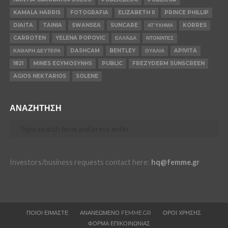
KAMALA HARRIS
FOTOGRAFIA
ELIZABETH II
PRINCE PHILLIP
DIAITA
TAINIA
SWANSEA
SUNCARE
ΑΤΎΧΗΜΑ
KORRES
CARROTEN
YELENA POPOVIC
ΕΛΛΆΔΑ
ΝΤΟΜΆΤΕΣ
ΚΑΘΑΡΗ ΔΕΥΤΕΡΑ
DASHCAM
BENTLEY
ΟΥΑΛΙΑ
APIVITA
1821
MINES EGYMOSYNHS
PUBLIC
FREZYDERM SUNSCREEN
AGIOS NEKTARIOS
SOLENE
ΑΝΑΖΗΤΗΣΗ
Investors/business requests contact here:
hq@femme.gr
ΠΟΙΟΙ ΕΙΜΑΣΤΕ
ΑΝΑΝΕΩΜΕΝΟ FEMME.GR
ΟΡΟΙ ΧΡΗΣΗΣ
ΦΟΡΜΑ ΕΠΙΚΟΙΝΩΝΙΑΣ