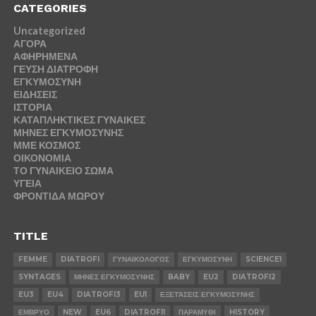
CATEGORIES
Uncategorized
ΑΓΟΡΑ
ΑΦΗΡΗΜΕΝΑ
ΓΕΥΣΗ ΔΙΑΤΡΟΦΗ
ΕΓΚΥΜΟΣΥΝΗ
ΕΙΔΗΣΕΙΣ
ΙΣΤΟΡΙΑ
ΚΑΤΑΠΛΗΚΤΙΚΕΣ ΓΥΝΑΙΚΕΣ
ΜΗΝΕΣ ΕΓΚΥΜΟΣΥΝΗΣ
ΜΜΕ ΚΟΣΜΟΣ
ΟΙΚΟΝΟΜΙΑ
ΤΟ ΓΥΝΑΙΚΕΙΟ ΣΩΜΑ
ΥΓΕΙΑ
ΦΡΟΝΤΙΔΑ ΜΩΡΟΥ
TITLE
FEMME
DIATROFI
ΓΥΝΑΙΚΟΛΟΓΟΣ
ΕΓΚΥΜΟΣΥΝΗ
SCIENCE1
SYNTAGES
ΜΗΝΕΣ ΕΓΚΥΜΟΣΥΝΗΣ
BABY
EU2
DIATROFI2
EU3
EU4
DIATROFI3
EU1
ΕΞΕΤΆΣΕΙΣ ΕΓΚΥΜΟΣΥΝΗΣ
ΕΜΒΡΥΟ
NEW
EU6
DIATROFI1
ΠΑΡΑΜΥΘΙ
HISTORY