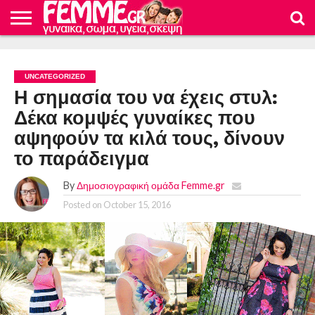
ΕΙΔΗΣΕΙΣ
ΜΜΕ
ΟΙΚΟΝΟΜΙΑ
ΓΕΥΣΗ
ΥΓΕΙΑ
ΚΑΤΑΠΛΗΚΤΙΚΕΣ
ΕΓΚΥΜΟΣΥΝΗ
ΤΟ
ΦΡΟΝΤΙΔΑ
ΚΟΣΜΟΣ
ΔΙΑΤΡΟΦΗ
ΓΥΝΑΙΚΕΣ
ΓΥΝΑΙΚΕΙΟ
ΜΩΡΟΥ
UNCATEGORIZED
ΣΩΜΑ
Η σημασία του να έχεις στυλ:
Δέκα κομψές γυναίκες που
αψηφούν τα κιλά τους, δίνουν
το παράδειγμα
By
Δημοσιογραφική ομάδα Femme.gr
Posted on
October 15, 2016