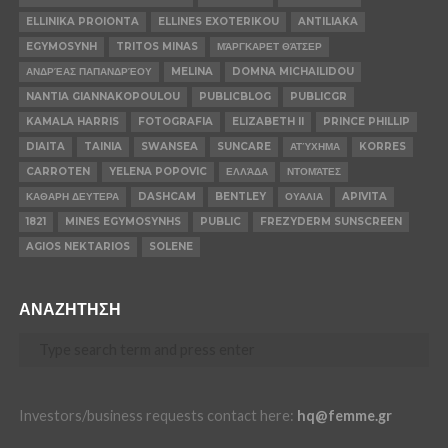
ELLINIKA PROIONTA
ELLINES EXOTERIKOU
ANTILIAKA
EGYMOSYNH
TRITOS MINAS
ΜΆΡΓΚΑΡΕΤ ΘΆΤΣΕΡ
ΑΝΔΡΈΑΣ ΠΑΠΑΝΔΡΈΟΥ
MELINA
DOMNA MICHAILIDOU
NANTIA GIANNAKOPOULOU
PUBLICBLOG
PUBLICGR
KAMALA HARRIS
FOTOGRAFIA
ELIZABETH II
PRINCE PHILLIP
DIAITA
TAINIA
SWANSEA
SUNCARE
ΑΤΎΧΗΜΑ
KORRES
CARROTEN
YELENA POPOVIC
ΕΛΛΆΔΑ
ΝΤΟΜΆΤΕΣ
ΚΑΘΑΡΗ ΔΕΥΤΕΡΑ
DASHCAM
BENTLEY
ΟΥΑΛΙΑ
APIVITA
1821
MINES EGYMOSYNHS
PUBLIC
FREZYDERM SUNSCREEN
AGIOS NEKTARIOS
SOLENE
ΑΝΑΖΗΤΗΣΗ
Investors/business requests contact here:
hq@femme.gr