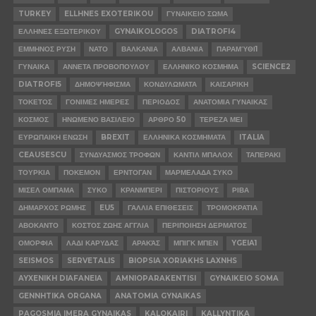
TURKEY
ELLHNES EXOTERIKOU
ΓΥΝΑΙΚΕΙΟ ΣΩΜΑ
ΕΛΛΗΝΕΣ ΕΞΩΤΕΡΙΚΟΥ
GYNAIKOLOGOS
DIATROFI4
ΕΜΜΗΝΟΣ ΡΥΣΗ
ΝΑΤΟ
ΒΑΛΚΑΝΙΑ
ΑΛΒΑΝΙΑ
ΠΑΡΑΜΎΘΙ1
ΓΥΝΑΙΚΑ
ΑΝΝΕΤΑ ΠΡΟΒΟΠΟΥΛΟΥ
ΕΛΛΗΝΙΚΟ ΚΟΣΜΗΜΑ
SCIENCE2
DIATROFI5
ΔΗΜΟΨΉΦΙΣΜΑ
ΚΟΝΔΥΛΩΜΑΤΑ
ΚΑΙΣΑΡΙΚΗ
ΤΟΚΕΤΟΣ
ΓΟΝΙΜΕΣ ΗΜΕΡΕΣ
ΠΕΡΙΟΔΟΣ
ΑΝΑΤΟΜΙΑ ΓΥΝΑΙΚΑΣ
ΚΟΣΜΟΣ
ΗΝΩΜΕΝΟ ΒΑΣΙΛΕΙΟ
ΑΡΘΡΟ 50
ΤΕΡΕΖΑ ΜΕΙ
ΕΥΡΩΠΑΙΚΗ ΕΝΩΣΗ
BREXIT
ΕΛΛΗΝΙΚΑ ΚΟΣΜΗΜΑΤΑ
ITALIA
CEAUSESCU
ΣΥΝΔΥΑΣΜΟΣ ΤΡΟΦΩΝ
ΚΑΝΤΙΛ ΜΠΑΛΟΧ
ΤΑΠΕΡΑΚΙ
ΤΟΥΡΚΙΑ
ΠΟΚΕΜΟΝ
ΕΡΝΤΟΓΑΝ
ΜΑΡΜΕΛΑΔΑ ΣΥΚΟ
ΜΙΣΕΛ ΟΜΠΑΜΑ
ΣΥΚΟ
ΚΡΑΝΜΠΕΡΙ
ΠΙΣΤΟΡΙΟΥΣ
ΡΙΒΑ
ΔΗΜΑΡΧΟΣ ΡΩΜΗΣ
EU5
ΓΑΛΛΙΑ ΕΠΙΘΕΣΕΙΣ
ΤΡΟΜΟΚΡΑΤΙΑ
ΑΒΟΚΑΝΤΟ
ΚΟΣΤΟΣ ΖΩΗΣ ΑΓΓΛΙΑ
ΠΕΡΙΠΟΙΗΣΗ ΔΕΡΜΑΤΟΣ
ΟΜΟΡΦΙΑ
ΛΑΔΙ ΚΑΡΥΔΑΣ
ΑΡΑΚΆΣ
ΜΠΙΓΚ ΜΠΕΝ
YGEIA1
SEISMOS
SERVETALIS
BIOPSIA XORIAKHS LAXNHS
AYXENIKH DIAFANEIA
AMNIOPARAKENTISI
GYNAIKEIO SOMA
GENNHTIKA ORGANA
ANATOMIA GYNAIKAS
PAGOSMIA IMERA GYNAIKAS
KALOKAIRI
KALLYNTIKA