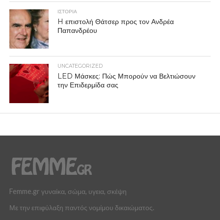
ΙΣΤΟΡΙΑ
H επιστολή Θάτσερ προς τον Ανδρέα
Παπανδρέου
UNCATEGORIZED
LED Μάσκες: Πώς Μπορούν να Βελτιώσουν
την Επιδερμίδα σας
Femme.gr γυναίκα, σώμα, υγεια, σκέψη
Με την επιφύλαξη παντός νομίμου δικαιώματος.