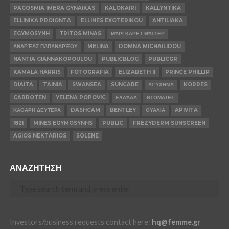
PAGOSMIA IMERA GYNAIKAS
KALOKAIRI
KALLYNTIKA
ELLINIKA PROIONTA
ELLINES EXOTERIKOU
ANTILIAKA
EGYMOSYNH
TRITOS MINAS
ΜΆΡΓΚΑΡΕΤ ΘΆΤΣΕΡ
ΑΝΔΡΈΑΣ ΠΑΠΑΝΔΡΈΟΥ
MELINA
DOMNA MICHAILIDOU
NANTIA GIANNAKOPOULOU
PUBLICBLOG
PUBLICGR
KAMALA HARRIS
FOTOGRAFIA
ELIZABETH II
PRINCE PHILLIP
DIAITA
TAINIA
SWANSEA
SUNCARE
ΑΤΎΧΗΜΑ
KORRES
CARROTEN
YELENA POPOVIC
ΕΛΛΆΔΑ
ΝΤΟΜΆΤΕΣ
ΚΑΘΑΡΗ ΔΕΥΤΕΡΑ
DASHCAM
BENTLEY
ΟΥΑΛΙΑ
APIVITA
1821
MINES EGYMOSYNHS
PUBLIC
FREZYDERM SUNSCREEN
AGIOS NEKTARIOS
SOLENE
ΑΝΑΖΗΤΗΣΗ
Investors/business requests contact here:
hq@femme.gr