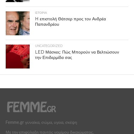
ΙΣΤΟΡΙΑ
H επιστολή Θάτσερ προς τον Ανδρέα
Παπανδρέου
UNCATEGORIZED
LED Μάσκες: Πώς Μπορούν να Βελτιώσουν
την Επιδερμίδα σας
Femme.gr γυναίκα, σώμα, υγεια, σκέψη
Με την επιφύλαξη παντός νομίμου δικαιώματος.