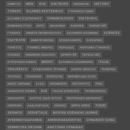
ΕΜΒΡΥΟ
NEW
EU6
DIATROFI1
ΠΑΡΑΜΥΘΙ
HISTORY
TURKEY
ELLHNES EXOTERIKOU
ΓΥΝΑΙΚΕΙΟ ΣΩΜΑ
ΕΛΛΗΝΕΣ ΕΞΩΤΕΡΙΚΟΥ
GYNAIKOLOGOS
DIATROFI4
ΕΜΜΗΝΟΣ ΡΥΣΗ
ΝΑΤΟ
ΒΑΛΚΑΝΙΑ
ΑΛΒΑΝΙΑ
ΠΑΡΑΜΎΘΙ1
ΓΥΝΑΙΚΑ
ΑΝΝΕΤΑ ΠΡΟΒΟΠΟΥΛΟΥ
ΕΛΛΗΝΙΚΟ ΚΟΣΜΗΜΑ
SCIENCE2
DIATROFI5
ΔΗΜΟΨΉΦΙΣΜΑ
ΚΟΝΔΥΛΩΜΑΤΑ
ΚΑΙΣΑΡΙΚΗ
ΤΟΚΕΤΟΣ
ΓΟΝΙΜΕΣ ΗΜΕΡΕΣ
ΠΕΡΙΟΔΟΣ
ΑΝΑΤΟΜΙΑ ΓΥΝΑΙΚΑΣ
ΚΟΣΜΟΣ
ΗΝΩΜΕΝΟ ΒΑΣΙΛΕΙΟ
ΑΡΘΡΟ 50
ΤΕΡΕΖΑ ΜΕΙ
ΕΥΡΩΠΑΙΚΗ ΕΝΩΣΗ
BREXIT
ΕΛΛΗΝΙΚΑ ΚΟΣΜΗΜΑΤΑ
ITALIA
CEAUSESCU
ΣΥΝΔΥΑΣΜΟΣ ΤΡΟΦΩΝ
ΚΑΝΤΙΛ ΜΠΑΛΟΧ
ΤΑΠΕΡΑΚΙ
ΤΟΥΡΚΙΑ
ΠΟΚΕΜΟΝ
ΕΡΝΤΟΓΑΝ
ΜΑΡΜΕΛΑΔΑ ΣΥΚΟ
ΜΙΣΕΛ ΟΜΠΑΜΑ
ΣΥΚΟ
ΚΡΑΝΜΠΕΡΙ
ΠΙΣΤΟΡΙΟΥΣ
ΡΙΒΑ
ΔΗΜΑΡΧΟΣ ΡΩΜΗΣ
EU5
ΓΑΛΛΙΑ ΕΠΙΘΕΣΕΙΣ
ΤΡΟΜΟΚΡΑΤΙΑ
ΑΒΟΚΑΝΤΟ
ΚΟΣΤΟΣ ΖΩΗΣ ΑΓΓΛΙΑ
ΠΕΡΙΠΟΙΗΣΗ ΔΕΡΜΑΤΟΣ
ΟΜΟΡΦΙΑ
ΛΑΔΙ ΚΑΡΥΔΑΣ
ΑΡΑΚΆΣ
ΜΠΙΓΚ ΜΠΕΝ
YGEIA1
SEISMOS
SERVETALIS
BIOPSIA XORIAKHS LAXNHS
AYXENIKH DIAFANEIA
AMNIOPARAKENTISI
GYNAIKEIO SOMA
GENNHTIKA ORGANA
ANATOMIA GYNAIKAS