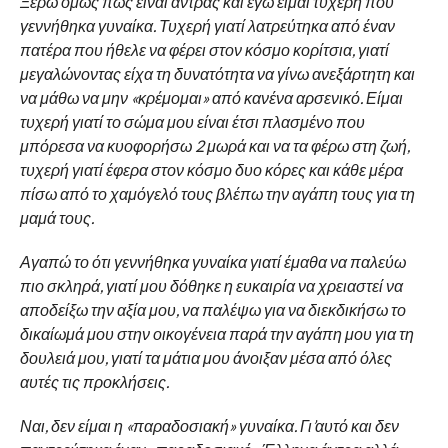
Ξέρω όμως πως είναι άντρας και εγώ είμαι τυχερή που
γεννήθηκα γυναίκα. Τυχερή γιατί λατρεύτηκα από έναν
πατέρα που ήθελε να φέρει στον κόσμο κορίτσια, γιατί
μεγαλώνοντας είχα τη δυνατότητα να γίνω ανεξάρτητη και
να μάθω να μην «κρέμομαι» από κανένα αρσενικό. Είμαι
τυχερή γιατί το σώμα μου είναι έτσι πλασμένο που
μπόρεσα να κυοφορήσω 2 μωρά και να τα φέρω στη ζωή,
τυχερή γιατί έφερα στον κόσμο δυο κόρες και κάθε μέρα
πίσω από το χαμόγελό τους βλέπω την αγάπη τους για τη
μαμά τους.
Αγαπώ το ότι γεννήθηκα γυναίκα γιατί έμαθα να παλεύω
πιο σκληρά, γιατί μου δόθηκε η ευκαιρία να χρειαστεί να
αποδείξω την αξία μου, να παλέψω για να διεκδικήσω το
δικαίωμά μου στην οικογένεια παρά την αγάπη μου για τη
δουλειά μου, γιατί τα μάτια μου άνοιξαν μέσα από όλες
αυτές τις προκλήσεις.
Ναι, δεν είμαι η «παραδοσιακή» γυναίκα. Γι’αυτό και δεν