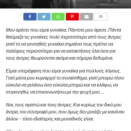
Μου αρέσει που είμαι γυναίκα. Πάντοτε μου άρεσε. Πάντα
θαύμαζα τις γυναίκες πολύ περισσότερο από τους άντρες
γιατί το να γεννηθείς γυναίκα σημαίνει πως πρέπει να
παλέψεις περισσότερο για να κατακτήσεις όλα όσα για
τους άντρες θεωρούνται ακόμα και σήμερα δεδομένα.
Είμαι υπερήφανη που είμαι γυναίκα για πολλούς λόγους.
Γιατί μέσα μου κυριαρχεί το συναίσθημα, γιατί μπορώ τόσο
εύκολα να γελάσω όσο εύκολα μπορώ και να κλάψω, να
συγκινηθώ, να επικοινωνήσω με την ψυχή μου …
Ναι, τους αγαπώ και τους άντρες. Και κυρίως τον δικό μου
άντρα, τον σύντροφό μου, που όμως δεν μοιάζει με κανέναν
άλλον – τόσο ιδιαίτερος και μοναδικός είναι.