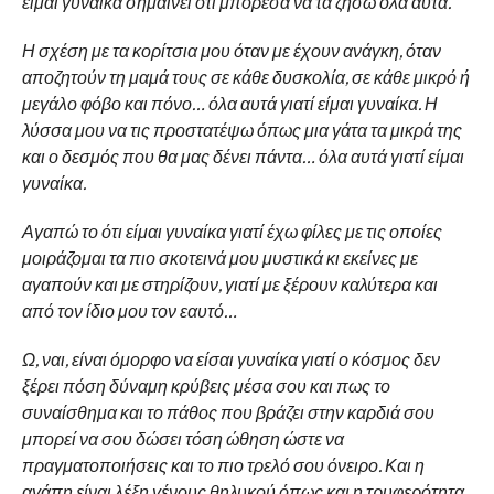
είμαι γυναίκα σημαίνει ότι μπόρεσα να τα ζήσω όλα αυτά.
Η σχέση με τα κορίτσια μου όταν με έχουν ανάγκη, όταν
αποζητούν τη μαμά τους σε κάθε δυσκολία, σε κάθε μικρό ή
μεγάλο φόβο και πόνο… όλα αυτά γιατί είμαι γυναίκα. Η
λύσσα μου να τις προστατέψω όπως μια γάτα τα μικρά της
και ο δεσμός που θα μας δένει πάντα… όλα αυτά γιατί είμαι
γυναίκα.
Αγαπώ το ότι είμαι γυναίκα γιατί έχω φίλες με τις οποίες
μοιράζομαι τα πιο σκοτεινά μου μυστικά κι εκείνες με
αγαπούν και με στηρίζουν, γιατί με ξέρουν καλύτερα και
από τον ίδιο μου τον εαυτό…
Ω, ναι, είναι όμορφο να είσαι γυναίκα γιατί ο κόσμος δεν
ξέρει πόση δύναμη κρύβεις μέσα σου και πως το
συναίσθημα και το πάθος που βράζει στην καρδιά σου
μπορεί να σου δώσει τόση ώθηση ώστε να
πραγματοποιήσεις και το πιο τρελό σου όνειρο. Και η
αγάπη είναι λέξη γένους θηλυκού όπως και η τρυφερότητα