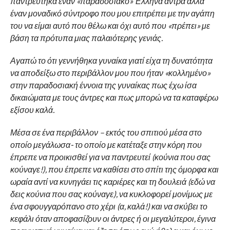
παντρεύτηκα έναν «παραδοσιακό» Έλληνα άντρα αλλά
έναν μοναδικό σύντροφο που μου επιτρέπει με την αγάπη
του να είμαι αυτό που θέλω και όχι αυτό που «πρέπει» με
βάση τα πρότυπα μιας παλαιότερης γενιάς.
Αγαπώ το ότι γεννήθηκα γυναίκα γιατί είχα τη δυνατότητα
να αποδείξω στο περιβάλλον μου που ήταν «κολλημένο»
στην παραδοσιακή έννοια της γυναίκας πως έχω ίσα
δικαιώματα με τους άντρες και πως μπορώ να τα καταφέρω
εξίσου καλά.
Μέσα σε ένα περιβάλλον – εκτός του σπιτιού μέσα στο
οποίο μεγάλωσα- το οποίο με κατέταξε στην κόρη που
έπρεπε να προικισθεί για να παντρευτεί (κούνια που σας
κούναγε!), που έπρεπε να καθίσει στο σπίτι της όμορφα και
ωραία αντί να κυνηγάει τις καριέρες και τη δουλειά (εδώ να
δεις κούνια που σας κούναγε), να κυκλοφορεί μονίμως με
ένα σφουγγαρόπανο στο χέρι (α, καλά!) και να σκύβει το
κεφάλι όταν αποφασίζουν οι άντρες ή οι μεγαλύτεροι, έγινα