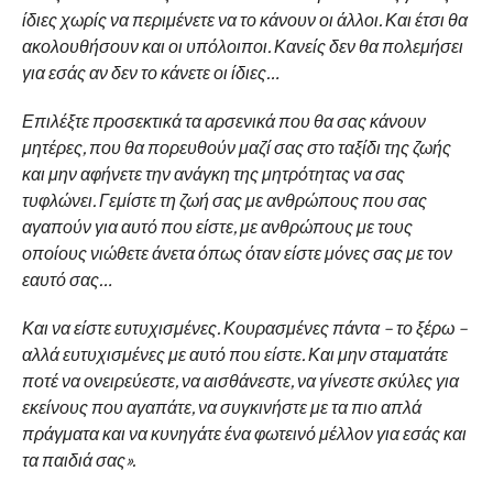
ίδιες χωρίς να περιμένετε να το κάνουν οι άλλοι. Και έτσι θα
ακολουθήσουν και οι υπόλοιποι. Κανείς δεν θα πολεμήσει
για εσάς αν δεν το κάνετε οι ίδιες…
Επιλέξτε προσεκτικά τα αρσενικά που θα σας κάνουν
μητέρες, που θα πορευθούν μαζί σας στο ταξίδι της ζωής
και μην αφήνετε την ανάγκη της μητρότητας να σας
τυφλώνει. Γεμίστε τη ζωή σας με ανθρώπους που σας
αγαπούν για αυτό που είστε, με ανθρώπους με τους
οποίους νιώθετε άνετα όπως όταν είστε μόνες σας με τον
εαυτό σας…
Και να είστε ευτυχισμένες. Κουρασμένες πάντα – το ξέρω –
αλλά ευτυχισμένες με αυτό που είστε. Και μην σταματάτε
ποτέ να ονειρεύεστε, να αισθάνεστε, να γίνεστε σκύλες για
εκείνους που αγαπάτε, να συγκινήστε με τα πιο απλά
πράγματα και να κυνηγάτε ένα φωτεινό μέλλον για εσάς και
τα παιδιά σας».