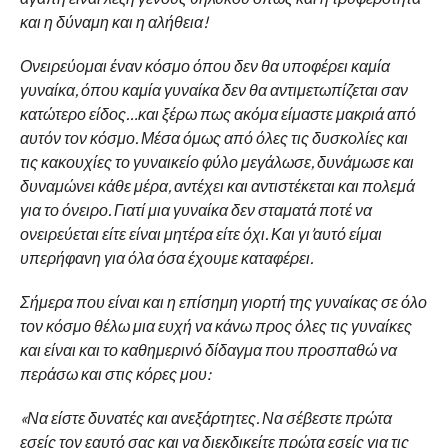
και η δύναμη και η αλήθεια!
Ονειρεύομαι έναν κόσμο όπου δεν θα υποφέρει καμία
γυναίκα, όπου καμία γυναίκα δεν θα αντιμετωπίζεται σαν
κατώτερο είδος…και ξέρω πως ακόμα είμαστε μακριά από
αυτόν τον κόσμο. Μέσα όμως από όλες τις δυσκολίες και
τις κακουχίες το γυναικείο φύλο μεγάλωσε, δυνάμωσε και
δυναμώνει κάθε μέρα, αντέχει και αντιστέκεται και πολεμά
για το όνειρο. Γιατί μια γυναίκα δεν σταματά ποτέ να
ονειρεύεται είτε είναι μητέρα είτε όχι. Και γι’αυτό είμαι
υπερήφανη για όλα όσα έχουμε καταφέρει.
Σήμερα που είναι και η επίσημη γιορτή της γυναίκας σε όλο
τον κόσμο θέλω μια ευχή να κάνω προς όλες τις γυναίκες
και είναι και το καθημερινό δίδαγμα που προσπαθώ να
περάσω και στις κόρες μου:
«Να είστε δυνατές και ανεξάρτητες. Να σέβεστε πρώτα
εσείς τον εαυτό σας και να διεκδικείτε πρώτα εσείς για τις