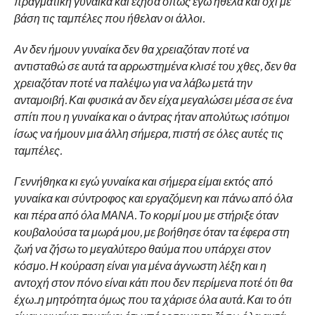
πραγματική γυναίκα και έζησα όπως εγώ ήθελα και όχι με
βάση τις ταμπέλες που ήθελαν οι άλλοι.
Αν δεν ήμουν γυναίκα δεν θα χρειαζόταν ποτέ να
αντισταθώ σε αυτά τα αρρωστημένα κλισέ του χθες, δεν θα
χρειαζόταν ποτέ να παλέψω για να λάβω μετά την
ανταμοιβή. Και φυσικά αν δεν είχα μεγαλώσει μέσα σε ένα
σπίτι που η γυναίκα και ο άντρας ήταν απολύτως ισότιμοι
ίσως να ήμουν μια άλλη σήμερα, πιστή σε όλες αυτές τις
ταμπέλες.
Γεννήθηκα κι εγώ γυναίκα και σήμερα είμαι εκτός από
γυναίκα και σύντροφος και εργαζόμενη και πάνω από όλα
και πέρα από όλα ΜΑΝΑ. Το κορμί μου με στήριξε όταν
κουβαλούσα τα μωρά μου, με βοήθησε όταν τα έφερα στη
ζωή να ζήσω το μεγαλύτερο θαύμα που υπάρχει στον
κόσμο. Η κούραση είναι για μένα άγνωστη λέξη και η
αντοχή στον πόνο είναι κάτι που δεν περίμενα ποτέ ότι θα
έχω..η μητρότητα όμως που τα χάρισε όλα αυτά. Και το ότι