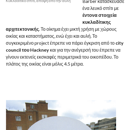
Κυκλαδίτικο σπίτι, άποψη από την αυλή
Barber κατασκεύασε
ένα λευκό σπίτι με
έντονα στοιχεία
κυκλαδίτικης
αρχιτεκτονικής
. Το οίκημα έχει μικτή χρήση με χώρους
οικίας και καταστήματος, ενώ έχει και αυλή. Το
συγκεκριμένο project έπρεπε να πάρει έγκριση από το
city
council του Hackney
και για την ανέγερσή του έπρεπε να
γίνουν εκτενείς εκσκαφές περιμετρικά του οικοπέδου. Το
πλάτος της οικίας είναι μόλις 4.5 μέτρα.