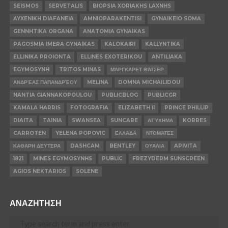
SEISMOS
SERVETALIS
BIOPSIA XORIAKHS LAXNHS
AYXENIKH DIAFANEIA
AMNIOPARAKENTISI
GYNAIKEIO SOMA
GENNHTIKA ORGANA
ANATOMIA GYNAIKAS
PAGOSMIA IMERA GYNAIKAS
KALOKAIRI
KALLYNTIKA
ELLINIKA PROIONTA
ELLINES EXOTERIKOU
ANTILIAKA
EGYMOSYNH
TRITOS MINAS
ΜΆΡΓΚΑΡΕΤ ΘΆΤΣΕΡ
ΑΝΔΡΈΑΣ ΠΑΠΑΝΔΡΈΟΥ
MELINA
DOMNA MICHAILIDOU
NANTIA GIANNAKOPOULOU
PUBLICBLOG
PUBLICGR
KAMALA HARRIS
FOTOGRAFIA
ELIZABETH II
PRINCE PHILLIP
DIAITA
TAINIA
SWANSEA
SUNCARE
ΑΤΎΧΗΜΑ
KORRES
CARROTEN
YELENA POPOVIC
ΕΛΛΆΔΑ
ΝΤΟΜΆΤΕΣ
ΚΑΘΑΡΗ ΔΕΥΤΕΡΑ
DASHCAM
BENTLEY
ΟΥΑΛΙΑ
APIVITA
1821
MINES EGYMOSYNHS
PUBLIC
FREZYDERM SUNSCREEN
AGIOS NEKTARIOS
SOLENE
ΑΝΑΖΗΤΗΣΗ