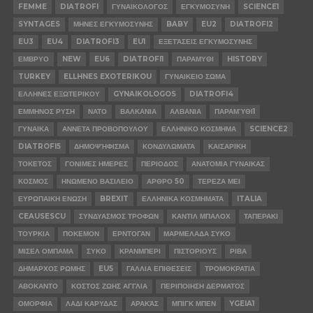
FEMME
DIATROFI
ΓΥΝΑΙΚΟΛΟΓΟΣ
ΕΓΚΥΜΟΣΥΝΗ
SCIENCE1
SYNTAGES
ΜΗΝΕΣ ΕΓΚΥΜΟΣΥΝΗΣ
BABY
EU2
DIATROFI2
EU3
EU4
DIATROFI3
EU1
ΕΞΕΤΆΣΕΙΣ ΕΓΚΥΜΟΣΥΝΗΣ
ΕΜΒΡΥΟ
NEW
EU6
DIATROFI1
ΠΑΡΑΜΥΘΙ
HISTORY
TURKEY
ELLHNES EXOTERIKOU
ΓΥΝΑΙΚΕΙΟ ΣΩΜΑ
ΕΛΛΗΝΕΣ ΕΞΩΤΕΡΙΚΟΥ
GYNAIKOLOGOS
DIATROFI4
ΕΜΜΗΝΟΣ ΡΥΣΗ
ΝΑΤΟ
ΒΑΛΚΑΝΙΑ
ΑΛΒΑΝΙΑ
ΠΑΡΑΜΎΘΙ1
ΓΥΝΑΙΚΑ
ΑΝΝΕΤΑ ΠΡΟΒΟΠΟΥΛΟΥ
ΕΛΛΗΝΙΚΟ ΚΟΣΜΗΜΑ
SCIENCE2
DIATROFI5
ΔΗΜΟΨΉΦΙΣΜΑ
ΚΟΝΔΥΛΩΜΑΤΑ
ΚΑΙΣΑΡΙΚΗ
ΤΟΚΕΤΟΣ
ΓΟΝΙΜΕΣ ΗΜΕΡΕΣ
ΠΕΡΙΟΔΟΣ
ΑΝΑΤΟΜΙΑ ΓΥΝΑΙΚΑΣ
ΚΟΣΜΟΣ
ΗΝΩΜΕΝΟ ΒΑΣΙΛΕΙΟ
ΑΡΘΡΟ 50
ΤΕΡΕΖΑ ΜΕΙ
ΕΥΡΩΠΑΙΚΗ ΕΝΩΣΗ
BREXIT
ΕΛΛΗΝΙΚΑ ΚΟΣΜΗΜΑΤΑ
ITALIA
CEAUSESCU
ΣΥΝΔΥΑΣΜΟΣ ΤΡΟΦΩΝ
ΚΑΝΤΙΛ ΜΠΑΛΟΧ
ΤΑΠΕΡΑΚΙ
ΤΟΥΡΚΙΑ
ΠΟΚΕΜΟΝ
ΕΡΝΤΟΓΑΝ
ΜΑΡΜΕΛΑΔΑ ΣΥΚΟ
ΜΙΣΕΛ ΟΜΠΑΜΑ
ΣΥΚΟ
ΚΡΑΝΜΠΕΡΙ
ΠΙΣΤΟΡΙΟΥΣ
ΡΙΒΑ
ΔΗΜΑΡΧΟΣ ΡΩΜΗΣ
EU5
ΓΑΛΛΙΑ ΕΠΙΘΕΣΕΙΣ
ΤΡΟΜΟΚΡΑΤΙΑ
ΑΒΟΚΑΝΤΟ
ΚΟΣΤΟΣ ΖΩΗΣ ΑΓΓΛΙΑ
ΠΕΡΙΠΟΙΗΣΗ ΔΕΡΜΑΤΟΣ
ΟΜΟΡΦΙΑ
ΛΑΔΙ ΚΑΡΥΔΑΣ
ΑΡΑΚΆΣ
ΜΠΙΓΚ ΜΠΕΝ
YGEIA1