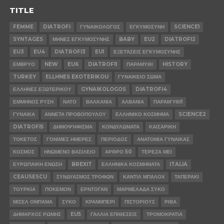
TITLE
FEMME
DIATROFI
ΓΥΝΑΙΚΟΛΟΓΟΣ
ΕΓΚΥΜΟΣΥΝΗ
SCIENCE1
SYNTAGES
ΜΗΝΕΣ ΕΓΚΥΜΟΣΥΝΗΣ
BABY
EU2
DIATROFI2
EU3
EU4
DIATROFI3
EU1
ΕΞΕΤΆΣΕΙΣ ΕΓΚΥΜΟΣΥΝΗΣ
ΕΜΒΡΥΟ
NEW
EU6
DIATROFI1
ΠΑΡΑΜΥΘΙ
HISTORY
TURKEY
ELLHNES EXOTERIKOU
ΓΥΝΑΙΚΕΙΟ ΣΩΜΑ
ΕΛΛΗΝΕΣ ΕΞΩΤΕΡΙΚΟΥ
GYNAIKOLOGOS
DIATROFI4
ΕΜΜΗΝΟΣ ΡΥΣΗ
ΝΑΤΟ
ΒΑΛΚΑΝΙΑ
ΑΛΒΑΝΙΑ
ΠΑΡΑΜΎΘΙ1
ΓΥΝΑΙΚΑ
ΑΝΝΕΤΑ ΠΡΟΒΟΠΟΥΛΟΥ
ΕΛΛΗΝΙΚΟ ΚΟΣΜΗΜΑ
SCIENCE2
DIATROFI5
ΔΗΜΟΨΉΦΙΣΜΑ
ΚΟΝΔΥΛΩΜΑΤΑ
ΚΑΙΣΑΡΙΚΗ
ΤΟΚΕΤΟΣ
ΓΟΝΙΜΕΣ ΗΜΕΡΕΣ
ΠΕΡΙΟΔΟΣ
ΑΝΑΤΟΜΙΑ ΓΥΝΑΙΚΑΣ
ΚΟΣΜΟΣ
ΗΝΩΜΕΝΟ ΒΑΣΙΛΕΙΟ
ΑΡΘΡΟ 50
ΤΕΡΕΖΑ ΜΕΙ
ΕΥΡΩΠΑΙΚΗ ΕΝΩΣΗ
BREXIT
ΕΛΛΗΝΙΚΑ ΚΟΣΜΗΜΑΤΑ
ITALIA
CEAUSESCU
ΣΥΝΔΥΑΣΜΟΣ ΤΡΟΦΩΝ
ΚΑΝΤΙΛ ΜΠΑΛΟΧ
ΤΑΠΕΡΑΚΙ
ΤΟΥΡΚΙΑ
ΠΟΚΕΜΟΝ
ΕΡΝΤΟΓΑΝ
ΜΑΡΜΕΛΑΔΑ ΣΥΚΟ
ΜΙΣΕΛ ΟΜΠΑΜΑ
ΣΥΚΟ
ΚΡΑΝΜΠΕΡΙ
ΠΙΣΤΟΡΙΟΥΣ
ΡΙΒΑ
ΔΗΜΑΡΧΟΣ ΡΩΜΗΣ
EU5
ΓΑΛΛΙΑ ΕΠΙΘΕΣΕΙΣ
ΤΡΟΜΟΚΡΑΤΙΑ