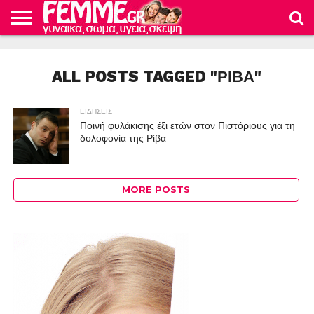
ΕΙΔΗΣΕΙΣ
ΜΜΕ
ΟΙΚΟΝΟΜΙΑ
ΓΕΥΣΗ
ΥΓΕΙΑ
ΚΑΤΑΠΛΗΚΤΙΚΕΣ
ΕΓΚΥΜΟΣΥΝΗ
ΤΟ
ΦΡΟΝΤΙΔΑ
ΚΟΣΜΟΣ
ΔΙΑΤΡΟΦΗ
ΓΥΝΑΙΚΕΣ
ΓΥΝΑΙΚΕΙΟ
ΜΩΡΟΥ
ALL POSTS TAGGED "ΡΙΒΑ"
ΣΩΜΑ
ΕΙΔΗΣΕΙΣ
Ποινή φυλάκισης έξι ετών στον Πιστόριους για τη
δολοφονία της Ρίβα
MORE POSTS