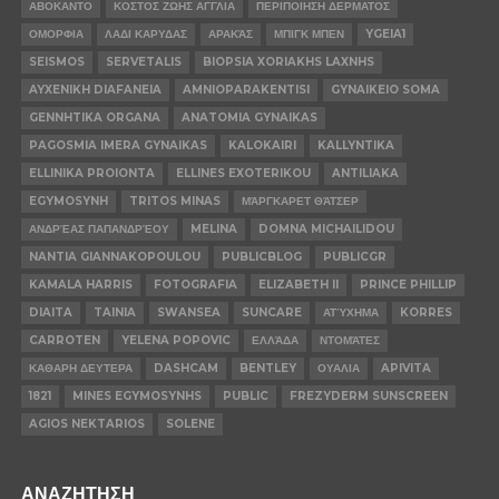
ΑΒΟΚΑΝΤΟ
ΚΟΣΤΟΣ ΖΩΗΣ ΑΓΓΛΙΑ
ΠΕΡΙΠΟΙΗΣΗ ΔΕΡΜΑΤΟΣ
ΟΜΟΡΦΙΑ
ΛΑΔΙ ΚΑΡΥΔΑΣ
ΑΡΑΚΆΣ
ΜΠΙΓΚ ΜΠΕΝ
YGEIA1
SEISMOS
SERVETALIS
BIOPSIA XORIAKHS LAXNHS
AYXENIKH DIAFANEIA
AMNIOPARAKENTISI
GYNAIKEIO SOMA
GENNHTIKA ORGANA
ANATOMIA GYNAIKAS
PAGOSMIA IMERA GYNAIKAS
KALOKAIRI
KALLYNTIKA
ELLINIKA PROIONTA
ELLINES EXOTERIKOU
ANTILIAKA
EGYMOSYNH
TRITOS MINAS
ΜΆΡΓΚΑΡΕΤ ΘΆΤΣΕΡ
ΑΝΔΡΈΑΣ ΠΑΠΑΝΔΡΈΟΥ
MELINA
DOMNA MICHAILIDOU
NANTIA GIANNAKOPOULOU
PUBLICBLOG
PUBLICGR
KAMALA HARRIS
FOTOGRAFIA
ELIZABETH II
PRINCE PHILLIP
DIAITA
TAINIA
SWANSEA
SUNCARE
ΑΤΎΧΗΜΑ
KORRES
CARROTEN
YELENA POPOVIC
ΕΛΛΆΔΑ
ΝΤΟΜΆΤΕΣ
ΚΑΘΑΡΗ ΔΕΥΤΕΡΑ
DASHCAM
BENTLEY
ΟΥΑΛΙΑ
APIVITA
1821
MINES EGYMOSYNHS
PUBLIC
FREZYDERM SUNSCREEN
AGIOS NEKTARIOS
SOLENE
ΑΝΑΖΗΤΗΣΗ