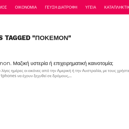
ΜΟΣ
ΟΙΚΟΝΟΜΙΑ
ΓΕΥΣΗ ΔΙΑΤΡΟΦΗ
ΥΓΕΙΑ
ΚΑΤΑΠΛΗΚΤΙ
S TAGGED "ΠΟΚΕΜΟΝ"
n. Μαζική υστερία ή επιχειρηματική καινοτομία;
 λίγες ημέρες οι εικόνες από την Αμερική ή την Αυστραλία, με τους χρήστ
tphones να έχουν ξεχυθεί σε δρόμους,...