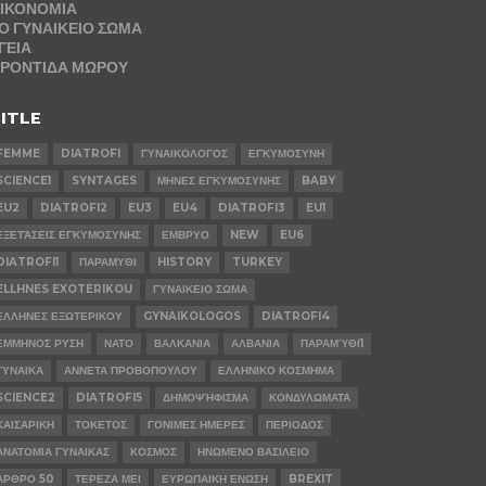
ΙΚΟΝΟΜΙΑ
Ο ΓΥΝΑΙΚΕΙΟ ΣΩΜΑ
ΓΕΙΑ
ΡΟΝΤΙΔΑ ΜΩΡΟΥ
ITLE
FEMME
DIATROFI
ΓΥΝΑΙΚΟΛΟΓΟΣ
ΕΓΚΥΜΟΣΥΝΗ
SCIENCE1
SYNTAGES
ΜΗΝΕΣ ΕΓΚΥΜΟΣΥΝΗΣ
BABY
EU2
DIATROFI2
EU3
EU4
DIATROFI3
EU1
ΕΞΕΤΆΣΕΙΣ ΕΓΚΥΜΟΣΥΝΗΣ
ΕΜΒΡΥΟ
NEW
EU6
DIATROFI1
ΠΑΡΑΜΥΘΙ
HISTORY
TURKEY
ELLHNES EXOTERIKOU
ΓΥΝΑΙΚΕΙΟ ΣΩΜΑ
ΕΛΛΗΝΕΣ ΕΞΩΤΕΡΙΚΟΥ
GYNAIKOLOGOS
DIATROFI4
ΕΜΜΗΝΟΣ ΡΥΣΗ
ΝΑΤΟ
ΒΑΛΚΑΝΙΑ
ΑΛΒΑΝΙΑ
ΠΑΡΑΜΎΘΙ1
ΓΥΝΑΙΚΑ
ΑΝΝΕΤΑ ΠΡΟΒΟΠΟΥΛΟΥ
ΕΛΛΗΝΙΚΟ ΚΟΣΜΗΜΑ
SCIENCE2
DIATROFI5
ΔΗΜΟΨΉΦΙΣΜΑ
ΚΟΝΔΥΛΩΜΑΤΑ
ΚΑΙΣΑΡΙΚΗ
ΤΟΚΕΤΟΣ
ΓΟΝΙΜΕΣ ΗΜΕΡΕΣ
ΠΕΡΙΟΔΟΣ
ΑΝΑΤΟΜΙΑ ΓΥΝΑΙΚΑΣ
ΚΟΣΜΟΣ
ΗΝΩΜΕΝΟ ΒΑΣΙΛΕΙΟ
ΑΡΘΡΟ 50
ΤΕΡΕΖΑ ΜΕΙ
ΕΥΡΩΠΑΙΚΗ ΕΝΩΣΗ
BREXIT