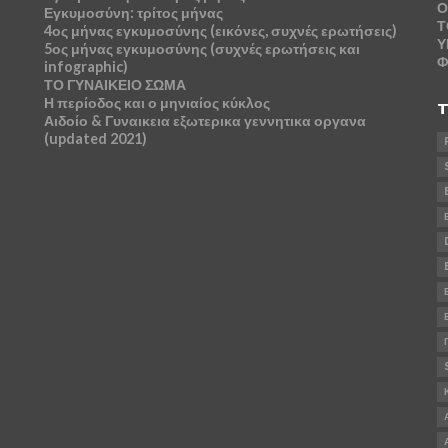
Ο
Εγκυμοσύνη: τρίτος μήνας
Τ
4ος μήνας εγκυμοσύνης (εικόνες, συχνές ερωτήσεις)
Υ
5ος μήνας εγκυμοσύνης (συχνές ερωτήσεις και
Φ
infographic)
ΤΟ ΓΥΝΑΙΚΕΙΟ ΣΩΜΑ
Η περίοδος και ο μηνιαίος κύκλος
T
Αιδοίο & Γυναικεια εξωτερικα γεννητικα οργανα
(updated 2021)