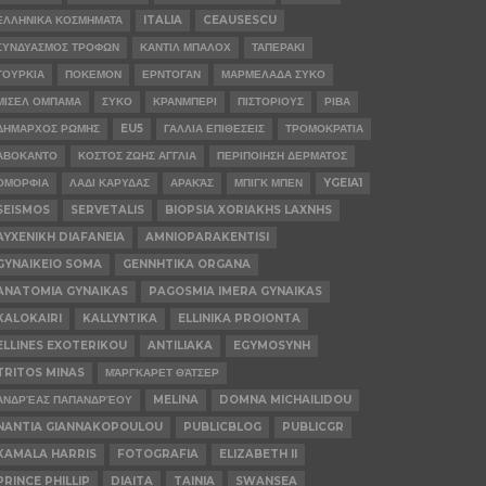
ΕΛΛΗΝΙΚΑ ΚΟΣΜΗΜΑΤΑ
ITALIA
CEAUSESCU
ΣΥΝΔΥΑΣΜΟΣ ΤΡΟΦΩΝ
ΚΑΝΤΙΛ ΜΠΑΛΟΧ
ΤΑΠΕΡΑΚΙ
ΤΟΥΡΚΙΑ
ΠΟΚΕΜΟΝ
ΕΡΝΤΟΓΑΝ
ΜΑΡΜΕΛΑΔΑ ΣΥΚΟ
ΜΙΣΕΛ ΟΜΠΑΜΑ
ΣΥΚΟ
ΚΡΑΝΜΠΕΡΙ
ΠΙΣΤΟΡΙΟΥΣ
ΡΙΒΑ
ΔΗΜΑΡΧΟΣ ΡΩΜΗΣ
EU5
ΓΑΛΛΙΑ ΕΠΙΘΕΣΕΙΣ
ΤΡΟΜΟΚΡΑΤΙΑ
ΑΒΟΚΑΝΤΟ
ΚΟΣΤΟΣ ΖΩΗΣ ΑΓΓΛΙΑ
ΠΕΡΙΠΟΙΗΣΗ ΔΕΡΜΑΤΟΣ
ΟΜΟΡΦΙΑ
ΛΑΔΙ ΚΑΡΥΔΑΣ
ΑΡΑΚΆΣ
ΜΠΙΓΚ ΜΠΕΝ
YGEIA1
SEISMOS
SERVETALIS
BIOPSIA XORIAKHS LAXNHS
AYXENIKH DIAFANEIA
AMNIOPARAKENTISI
GYNAIKEIO SOMA
GENNHTIKA ORGANA
ANATOMIA GYNAIKAS
PAGOSMIA IMERA GYNAIKAS
KALOKAIRI
KALLYNTIKA
ELLINIKA PROIONTA
ELLINES EXOTERIKOU
ANTILIAKA
EGYMOSYNH
TRITOS MINAS
ΜΆΡΓΚΑΡΕΤ ΘΆΤΣΕΡ
ΑΝΔΡΈΑΣ ΠΑΠΑΝΔΡΈΟΥ
MELINA
DOMNA MICHAILIDOU
NANTIA GIANNAKOPOULOU
PUBLICBLOG
PUBLICGR
KAMALA HARRIS
FOTOGRAFIA
ELIZABETH II
PRINCE PHILLIP
DIAITA
TAINIA
SWANSEA