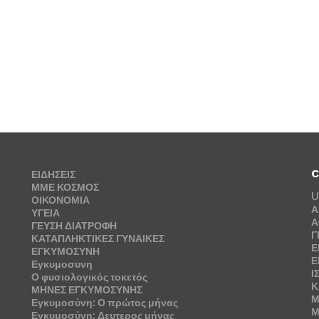
C
ΕΙΔΗΣΕΙΣ
ΜΜΕ ΚΟΣΜΟΣ
U
ΟΙΚΟΝΟΜΙΑ
Α
ΥΓΕΙΑ
Α
ΓΕΥΣΗ ΔΙΑΤΡΟΦΗ
Γ
ΚΑΤΑΠΛΗΚΤΙΚΕΣ ΓΥΝΑΙΚΕΣ
Ε
ΕΓΚΥΜΟΣΥΝΗ
Ε
Εγκυμοσυνη
Ι
Ο φυσιολογικός τοκετός
Κ
ΜΗΝΕΣ ΕΓΚΥΜΟΣΥΝΗΣ
Μ
Εγκυμοσύνη: Ο πρώτος μήνας
Μ
Εγκυμοσύνη: Δευτερος μήνας