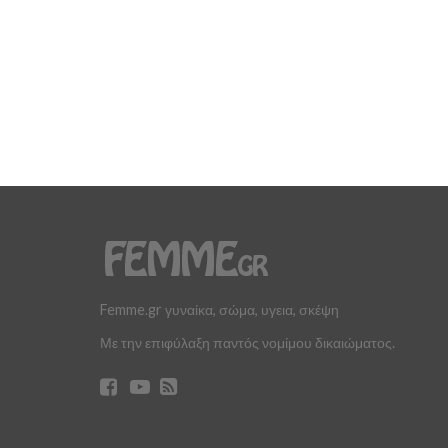
Femme.gr γυναίκα, σώμα, υγεια, σκέψη
Με την επιφύλαξη παντός νομίμου δικαιώματος.