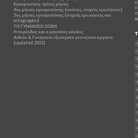
Ο
Εγκυμοσύνη: τρίτος μήνας
Τ
4ος μήνας εγκυμοσύνης (εικόνες, συχνές ερωτήσεις)
Υ
5ος μήνας εγκυμοσύνης (συχνές ερωτήσεις και
Φ
infographic)
ΤΟ ΓΥΝΑΙΚΕΙΟ ΣΩΜΑ
Η περίοδος και ο μηνιαίος κύκλος
T
Αιδοίο & Γυναικεια εξωτερικα γεννητικα οργανα
(updated 2021)