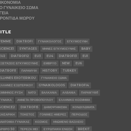
ΙΚΟΝΟΜΙΑ
Ο ΓΥΝΑΙΚΕΙΟ ΣΩΜΑ
ΓΕΙΑ
ΡΟΝΤΙΔΑ ΜΩΡΟΥ
ITLE
FEMME
DIATROFI
ΓΥΝΑΙΚΟΛΟΓΟΣ
ΕΓΚΥΜΟΣΥΝΗ
SCIENCE1
SYNTAGES
ΜΗΝΕΣ ΕΓΚΥΜΟΣΥΝΗΣ
BABY
EU2
DIATROFI2
EU3
EU4
DIATROFI3
EU1
ΕΞΕΤΆΣΕΙΣ ΕΓΚΥΜΟΣΥΝΗΣ
ΕΜΒΡΥΟ
NEW
EU6
DIATROFI1
ΠΑΡΑΜΥΘΙ
HISTORY
TURKEY
ELLHNES EXOTERIKOU
ΓΥΝΑΙΚΕΙΟ ΣΩΜΑ
ΕΛΛΗΝΕΣ ΕΞΩΤΕΡΙΚΟΥ
GYNAIKOLOGOS
DIATROFI4
ΕΜΜΗΝΟΣ ΡΥΣΗ
ΝΑΤΟ
ΒΑΛΚΑΝΙΑ
ΑΛΒΑΝΙΑ
ΠΑΡΑΜΎΘΙ1
ΓΥΝΑΙΚΑ
ΑΝΝΕΤΑ ΠΡΟΒΟΠΟΥΛΟΥ
ΕΛΛΗΝΙΚΟ ΚΟΣΜΗΜΑ
SCIENCE2
DIATROFI5
ΔΗΜΟΨΉΦΙΣΜΑ
ΚΟΝΔΥΛΩΜΑΤΑ
ΚΑΙΣΑΡΙΚΗ
ΤΟΚΕΤΟΣ
ΓΟΝΙΜΕΣ ΗΜΕΡΕΣ
ΠΕΡΙΟΔΟΣ
ΑΝΑΤΟΜΙΑ ΓΥΝΑΙΚΑΣ
ΚΟΣΜΟΣ
ΗΝΩΜΕΝΟ ΒΑΣΙΛΕΙΟ
ΑΡΘΡΟ 50
ΤΕΡΕΖΑ ΜΕΙ
ΕΥΡΩΠΑΙΚΗ ΕΝΩΣΗ
BREXIT