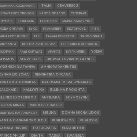
ΕΛΛΗΝΙΚΑ ΚΟΣΜΗΜΑΤΑ
ITALIA
CEAUSESCU
ΣΥΝΔΥΑΣΜΟΣ ΤΡΟΦΩΝ
ΚΑΝΤΙΛ ΜΠΑΛΟΧ
ΤΑΠΕΡΑΚΙ
ΤΟΥΡΚΙΑ
ΠΟΚΕΜΟΝ
ΕΡΝΤΟΓΑΝ
ΜΑΡΜΕΛΑΔΑ ΣΥΚΟ
ΜΙΣΕΛ ΟΜΠΑΜΑ
ΣΥΚΟ
ΚΡΑΝΜΠΕΡΙ
ΠΙΣΤΟΡΙΟΥΣ
ΡΙΒΑ
ΔΗΜΑΡΧΟΣ ΡΩΜΗΣ
EU5
ΓΑΛΛΙΑ ΕΠΙΘΕΣΕΙΣ
ΤΡΟΜΟΚΡΑΤΙΑ
ΑΒΟΚΑΝΤΟ
ΚΟΣΤΟΣ ΖΩΗΣ ΑΓΓΛΙΑ
ΠΕΡΙΠΟΙΗΣΗ ΔΕΡΜΑΤΟΣ
ΟΜΟΡΦΙΑ
ΛΑΔΙ ΚΑΡΥΔΑΣ
ΑΡΑΚΆΣ
ΜΠΙΓΚ ΜΠΕΝ
YGEIA1
SEISMOS
SERVETALIS
BIOPSIA XORIAKHS LAXNHS
AYXENIKH DIAFANEIA
AMNIOPARAKENTISI
GYNAIKEIO SOMA
GENNHTIKA ORGANA
ANATOMIA GYNAIKAS
PAGOSMIA IMERA GYNAIKAS
KALOKAIRI
KALLYNTIKA
ELLINIKA PROIONTA
ELLINES EXOTERIKOU
ANTILIAKA
EGYMOSYNH
TRITOS MINAS
ΜΆΡΓΚΑΡΕΤ ΘΆΤΣΕΡ
ΑΝΔΡΈΑΣ ΠΑΠΑΝΔΡΈΟΥ
MELINA
DOMNA MICHAILIDOU
NANTIA GIANNAKOPOULOU
PUBLICBLOG
PUBLICGR
KAMALA HARRIS
FOTOGRAFIA
ELIZABETH II
PRINCE PHILLIP
DIAITA
TAINIA
SWANSEA