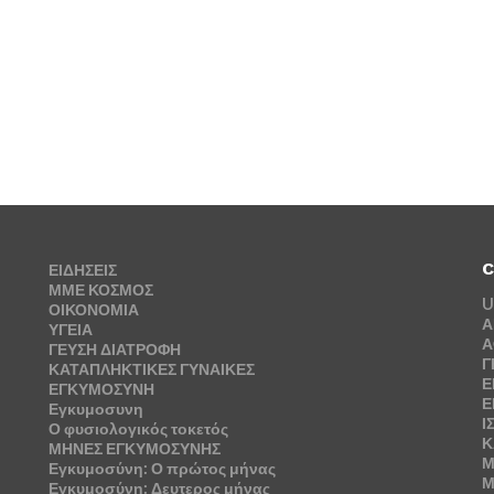
C
ΕΙΔΗΣΕΙΣ
ΜΜΕ ΚΟΣΜΟΣ
U
ΟΙΚΟΝΟΜΙΑ
Α
ΥΓΕΙΑ
Α
ΓΕΥΣΗ ΔΙΑΤΡΟΦΗ
Γ
ΚΑΤΑΠΛΗΚΤΙΚΕΣ ΓΥΝΑΙΚΕΣ
Ε
ΕΓΚΥΜΟΣΥΝΗ
Ε
Εγκυμοσυνη
Ι
Ο φυσιολογικός τοκετός
Κ
ΜΗΝΕΣ ΕΓΚΥΜΟΣΥΝΗΣ
Μ
Εγκυμοσύνη: Ο πρώτος μήνας
Μ
Εγκυμοσύνη: Δευτερος μήνας