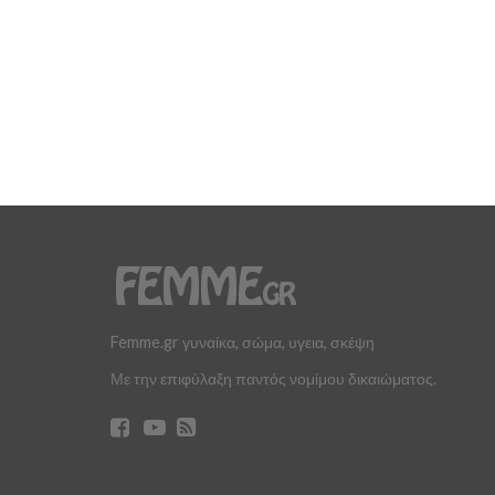
Femme.gr γυναίκα, σώμα, υγεια, σκέψη
Με την επιφύλαξη παντός νομίμου δικαιώματος.