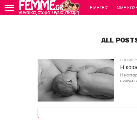
ΕΙΔΗΣΕΙΣ
ΜΜΕ ΚΟΣ
ALL POST
ΕΓΚΥΜΟΣ
Η καισ
Η καισαρ
ανοίγει τ