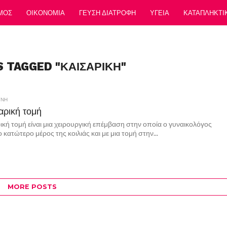
ΜΟΣ
ΟΙΚΟΝΟΜΙΑ
ΓΕΥΣΗ ΔΙΑΤΡΟΦΗ
ΥΓΕΙΑ
ΚΑΤΑΠΛΗΚΤΙ
S TAGGED "ΚΑΙΣΑΡΙΚΗ"
ΥΝΗ
αρική τομή
ική τομή είναι μια χειρουργική επέμβαση στην οποία ο γυναικολόγος
ο κατώτερο μέρος της κοιλιάς και με μια τομή στην...
MORE POSTS