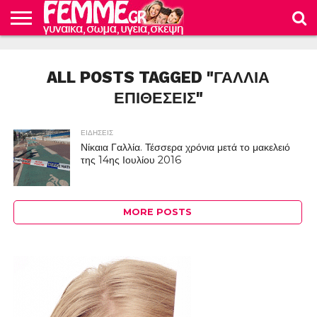
ΕΙΔΗΣΕΙΣ
ΜΜΕ
ΟΙΚΟΝΟΜΙΑ
ΓΕΥΣΗ
ΥΓΕΙΑ
ΚΑΤΑΠΛΗΚΤΙΚΕΣ
ΕΓΚΥΜΟΣΥΝΗ
ΤΟ
ΦΡΟΝΤΙΔΑ
ΚΟΣΜΟΣ
ΔΙΑΤΡΟΦΗ
ΓΥΝΑΙΚΕΣ
ΓΥΝΑΙΚΕΙΟ
ΜΩΡΟΥ
ALL POSTS TAGGED "ΓΑΛΛΙΑ
ΣΩΜΑ
ΕΠΙΘΕΣΕΙΣ"
ΕΙΔΗΣΕΙΣ
Νίκαια Γαλλία. Τέσσερα χρόνια μετά το μακελειό
της 14ης Ιουλίου 2016
MORE POSTS