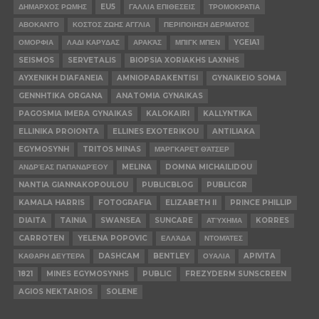
ΔΗΜΑΡΧΟΣ ΡΩΜΗΣ
EU5
ΓΑΛΛΙΑ ΕΠΙΘΕΣΕΙΣ
ΤΡΟΜΟΚΡΑΤΙΑ
ΑΒΟΚΑΝΤΟ
ΚΟΣΤΟΣ ΖΩΗΣ ΑΓΓΛΙΑ
ΠΕΡΙΠΟΙΗΣΗ ΔΕΡΜΑΤΟΣ
ΟΜΟΡΦΙΑ
ΛΑΔΙ ΚΑΡΥΔΑΣ
ΑΡΑΚΆΣ
ΜΠΙΓΚ ΜΠΕΝ
YGEIA1
SEISMOS
SERVETALIS
BIOPSIA XORIAKHS LAXNHS
AYXENIKH DIAFANEIA
AMNIOPARAKENTISI
GYNAIKEIO SOMA
GENNHTIKA ORGANA
ANATOMIA GYNAIKAS
PAGOSMIA IMERA GYNAIKAS
KALOKAIRI
KALLYNTIKA
ELLINIKA PROIONTA
ELLINES EXOTERIKOU
ANTILIAKA
EGYMOSYNH
TRITOS MINAS
ΜΆΡΓΚΑΡΕΤ ΘΆΤΣΕΡ
ΑΝΔΡΈΑΣ ΠΑΠΑΝΔΡΈΟΥ
MELINA
DOMNA MICHAILIDOU
NANTIA GIANNAKOPOULOU
PUBLICBLOG
PUBLICGR
KAMALA HARRIS
FOTOGRAFIA
ELIZABETH II
PRINCE PHILLIP
DIAITA
TAINIA
SWANSEA
SUNCARE
ΑΤΎΧΗΜΑ
KORRES
CARROTEN
YELENA POPOVIC
ΕΛΛΆΔΑ
ΝΤΟΜΆΤΕΣ
ΚΑΘΑΡΗ ΔΕΥΤΕΡΑ
DASHCAM
BENTLEY
ΟΥΑΛΙΑ
APIVITA
1821
MINES EGYMOSYNHS
PUBLIC
FREZYDERM SUNSCREEN
AGIOS NEKTARIOS
SOLENE