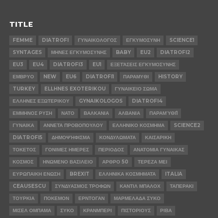
TITLE
FEMME
DIATROFI
ΓΥΝΑΙΚΟΛΟΓΟΣ
ΕΓΚΥΜΟΣΥΝΗ
SCIENCE1
SYNTAGES
ΜΗΝΕΣ ΕΓΚΥΜΟΣΥΝΗΣ
BABY
EU2
DIATROFI2
EU3
EU4
DIATROFI3
EU1
ΕΞΕΤΆΣΕΙΣ ΕΓΚΥΜΟΣΥΝΗΣ
ΕΜΒΡΥΟ
NEW
EU6
DIATROFI1
ΠΑΡΑΜΥΘΙ
HISTORY
TURKEY
ELLHNES EXOTERIKOU
ΓΥΝΑΙΚΕΙΟ ΣΩΜΑ
ΕΛΛΗΝΕΣ ΕΞΩΤΕΡΙΚΟΥ
GYNAIKOLOGOS
DIATROFI4
ΕΜΜΗΝΟΣ ΡΥΣΗ
ΝΑΤΟ
ΒΑΛΚΑΝΙΑ
ΑΛΒΑΝΙΑ
ΠΑΡΑΜΎΘΙ1
ΓΥΝΑΙΚΑ
ΑΝΝΕΤΑ ΠΡΟΒΟΠΟΥΛΟΥ
ΕΛΛΗΝΙΚΟ ΚΟΣΜΗΜΑ
SCIENCE2
DIATROFI5
ΔΗΜΟΨΉΦΙΣΜΑ
ΚΟΝΔΥΛΩΜΑΤΑ
ΚΑΙΣΑΡΙΚΗ
ΤΟΚΕΤΟΣ
ΓΟΝΙΜΕΣ ΗΜΕΡΕΣ
ΠΕΡΙΟΔΟΣ
ΑΝΑΤΟΜΙΑ ΓΥΝΑΙΚΑΣ
ΚΟΣΜΟΣ
ΗΝΩΜΕΝΟ ΒΑΣΙΛΕΙΟ
ΑΡΘΡΟ 50
ΤΕΡΕΖΑ ΜΕΙ
ΕΥΡΩΠΑΙΚΗ ΕΝΩΣΗ
BREXIT
ΕΛΛΗΝΙΚΑ ΚΟΣΜΗΜΑΤΑ
ITALIA
CEAUSESCU
ΣΥΝΔΥΑΣΜΟΣ ΤΡΟΦΩΝ
ΚΑΝΤΙΛ ΜΠΑΛΟΧ
ΤΑΠΕΡΑΚΙ
ΤΟΥΡΚΙΑ
ΠΟΚΕΜΟΝ
ΕΡΝΤΟΓΑΝ
ΜΑΡΜΕΛΑΔΑ ΣΥΚΟ
ΜΙΣΕΛ ΟΜΠΑΜΑ
ΣΥΚΟ
ΚΡΑΝΜΠΕΡΙ
ΠΙΣΤΟΡΙΟΥΣ
ΡΙΒΑ